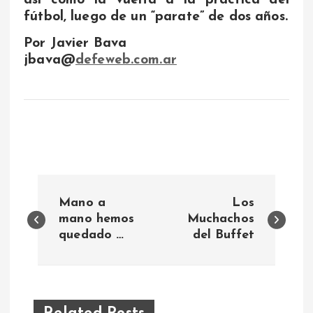
así como la vuelta a la práctica del
fútbol, luego de un “parate” de dos años.
Por Javier Bava
jbava@
defeweb.com.ar
N
Mano a
Los
a
mano hemos
Muchachos
quedado …
del Buffet
v
e