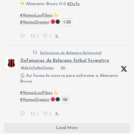
Almirante Brown 0-0
#Defe
#VamosLosPibes
#VamosDragón
2
1
1
X
Defensores de Belgrano Retweeted
Defensores de Belgrano fútbol formativo
@defefutbolforma
·
13h
Así forma la reserva para enfrentar a Almirante
Brown.
#VamosLosPibes
#VamosDragón
1
1
X
Load More