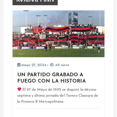
Related Posts
g
a
c
i
ó
mayo 27, 2024
49 views
n
UN PARTIDO GRABADO A
d
FUEGO CON LA HISTORIA
El 27 de Mayo de 1995 se disputó la décimo
e
séptima y última jornada del Torneo Clausura de
la Primera B Metropolitana.
e