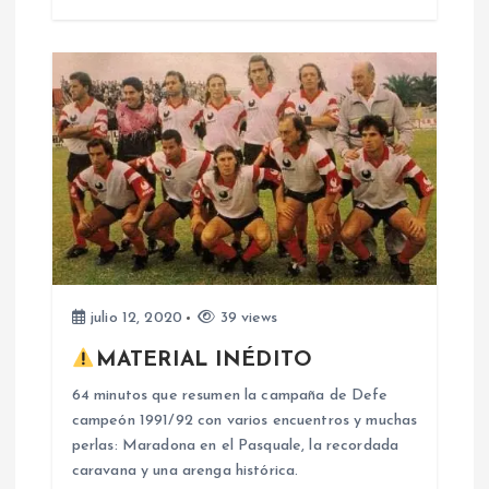
n
t
r
a
d
a
julio 12, 2020
39 views
s
MATERIAL INÉDITO
64 minutos que resumen la campaña de Defe
campeón 1991/92 con varios encuentros y muchas
perlas: Maradona en el Pasquale, la recordada
caravana y una arenga histórica.