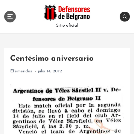
S
k
i
p
Sitio oficial
t
o
c
o
Centésimo aniversario
n
t
Efemerides
julio 14, 2012
e
n
t