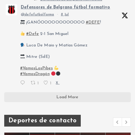
a
Defensores de Belgrano fútbol formativo
@defefutbolforma
·
8 Jul
d
¡GANÓOOOOOOOOOOOO
#DEFE
!
a
#Defe
2-1 San Miguel
s
Luca De Maio y Matías Gómez
Mitre (SdE)
#VamosLosPibes
#VamosDragón
1
1
X
Load More
Deportes de contacto