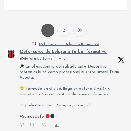
1
2
P
Defensores de Belgrano Retweeted
a
Defensores de Belgrano fútbol formativo
@defefutbolforma
·
9 Jul
g
En el encuentro del sábado ante Deportivo
Morón debutó como profesional nuestro juvenil Dilan
i
Acosta.
Formado en el club, llegó en octava división y
n
transitó 5 años en nuestras divisiones inferiores.
a
¡Felicitaciones, “Paragua”, a seguir!
#SomosDefe
c
1
5
X