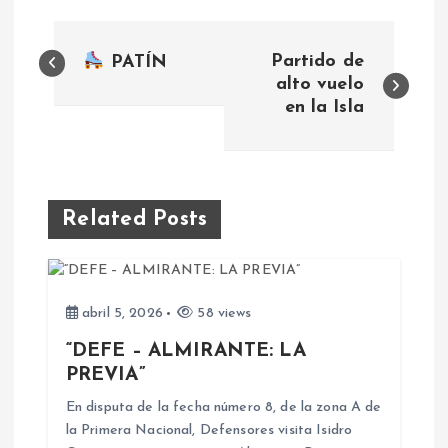
N
Partido de
PATÍN
a
alto vuelo
en la Isla
v
e
Related Posts
g
a
abril 5, 2026
58 views
c
“DEFE – ALMIRANTE: LA
PREVIA”
i
En disputa de la fecha número 8, de la zona A de
ó
la Primera Nacional, Defensores visita Isidro