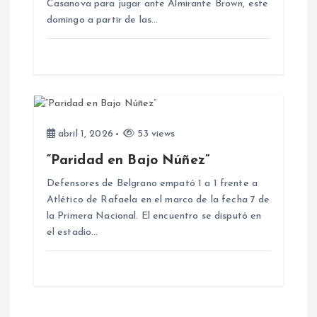
Casanova para jugar ante Almirante Brown, este
n
domingo a partir de las…
d
e
e
abril 1, 2026
53 views
n
“Paridad en Bajo Núñez”
Defensores de Belgrano empató 1 a 1 frente a
t
Atlético de Rafaela en el marco de la fecha 7 de
la Primera Nacional. El encuentro se disputó en
r
el estadio…
a
d