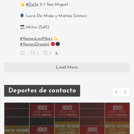
#Defe
2-1 San Miguel
Luca De Maio y Matías Gómez
Mitre (SdE)
#VamosLosPibes
#VamosDragón
1
1
X
Load More
Deportes de contacto