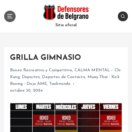
S
k
i
p
Sitio oficial
t
o
c
o
GRILLA GIMNASIO
n
t
Boxeo Recreativo y Competitivo
,
CALMA MENTAL – Chi
e
Kung
,
Deportes
,
Deportes de Contacto
,
Muay Thai - Kick
n
Boxing - Dojo AME
,
Taekwondo
t
octubre 30, 2024