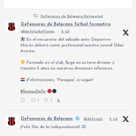
a
Defensores de Belgrano Retweeted
s
Defensores de Belgrano fútbol formativo
@defefutbolforma
·
9 Jul
En el encuentro del sábado ante Deportivo
Morón debutó como profesional nuestro juvenil Dilan
Acosta.
Formado en el club, llegó en octava división y
transitó 5 años en nuestras divisiones inferiores.
¡Felicitaciones, “Paragua”, a seguir!
#SomosDefe
1
5
X
Defensores de Belgrano
@defeweb
·
9 Jul
¡Feliz Día de la Independencia!