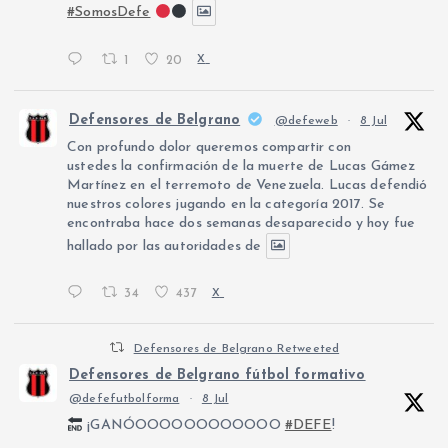
#SomosDefe
1
20
X
Defensores de Belgrano
@defeweb
·
8 Jul
Con profundo dolor queremos compartir con
ustedes la confirmación de la muerte de Lucas Gámez
Martínez en el terremoto de Venezuela. Lucas defendió
nuestros colores jugando en la categoría 2017. Se
encontraba hace dos semanas desaparecido y hoy fue
hallado por las autoridades de
34
437
X
Defensores de Belgrano Retweeted
Defensores de Belgrano fútbol formativo
@defefutbolforma
·
8 Jul
¡GANÓOOOOOOOOOOOO
#DEFE
!