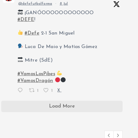
@defefutbolforma
·
8 Jul
¡GANÓOOOOOOOOOOOO
#DEFE
!
#Defe
2-1 San Miguel
Luca De Maio y Matías Gómez
Mitre (SdE)
#VamosLosPibes
#VamosDragón
1
1
X
Load More