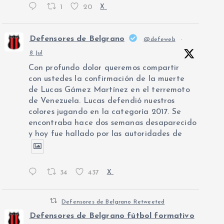
1
20
X
Defensores de Belgrano
@defeweb
·
8 Jul
Con profundo dolor queremos compartir
con ustedes la confirmación de la muerte
de Lucas Gámez Martínez en el terremoto
de Venezuela. Lucas defendió nuestros
colores jugando en la categoría 2017. Se
encontraba hace dos semanas desaparecido
y hoy fue hallado por las autoridades de
34
437
X
Defensores de Belgrano Retweeted
Defensores de Belgrano fútbol formativo