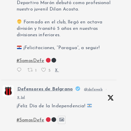
Deportivo Morón debutó como profesional
nuestro juvenil Dilan Acosta.
Formado en el club, llegó en octava
división y transitó 5 años en nuestras
divisiones inferiores.
¡Felicitaciones, “Paragua”, a seguir!
#SomosDefe
1
5
X
Defensores de Belgrano
@defeweb
·
9 Jul
¡Feliz Día de la Independencia!
#SomosDefe