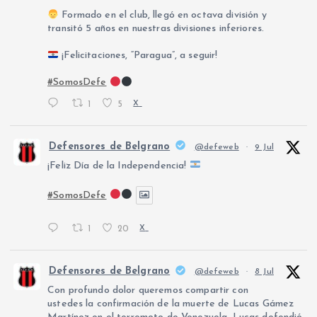
Formado en el club, llegó en octava división y
n
transitó 5 años en nuestras divisiones inferiores.
a
¡Felicitaciones, “Paragua”, a seguir!
#SomosDefe
c
1
5
X
i
Defensores de Belgrano
@defeweb
·
9 Jul
ó
¡Feliz Día de la Independencia!
n
#SomosDefe
d
1
20
X
e
Defensores de Belgrano
@defeweb
·
8 Jul
Con profundo dolor queremos compartir con
e
ustedes la confirmación de la muerte de Lucas Gámez