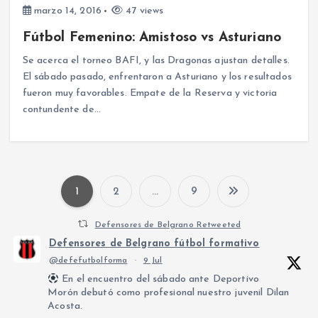
marzo 14, 2016
47 views
Fútbol Femenino: Amistoso vs Asturiano
Se acerca el torneo BAFI, y las Dragonas ajustan detalles.
El sábado pasado, enfrentaron a Asturiano y los resultados
fueron muy favorables. Empate de la Reserva y victoria
contundente de…
1
2
…
9
P
Defensores de Belgrano Retweeted
a
Defensores de Belgrano fútbol formativo
@defefutbolforma
·
9 Jul
g
En el encuentro del sábado ante Deportivo
Morón debutó como profesional nuestro juvenil Dilan
i
Acosta.