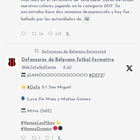
Martínez en el terremoto de Venezuela. Lucas defendió
nuestros colores jugando en la categoría 2017. Se
n
encontraba hace dos semanas desaparecido y hoy fue
hallado por las autoridades de
t
34
437
X
r
Defensores de Belgrano Retweeted
a
Defensores de Belgrano fútbol formativo
@defefutbolforma
·
8 Jul
d
¡GANÓOOOOOOOOOOOO
#DEFE
!
a
#Defe
2-1 San Miguel
s
Luca De Maio y Matías Gómez
Mitre (SdE)
#VamosLosPibes
#VamosDragón
1
1
X