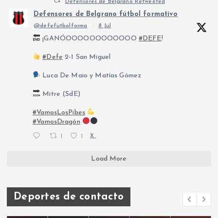
Defensores de Belgrano Retweeted
Defensores de Belgrano fútbol formativo
@defefutbolforma
·
8 Jul
¡GANÓOOOOOOOOOOOO
#DEFE
!
#Defe
2-1 San Miguel
Luca De Maio y Matías Gómez
Mitre (SdE)
#VamosLosPibes
#VamosDragón
1
1
X
Load More
Deportes de contacto