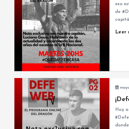
eso es
de #D
capit
Leer
mayo
¡Def
Hoy a 
#Defe
donde