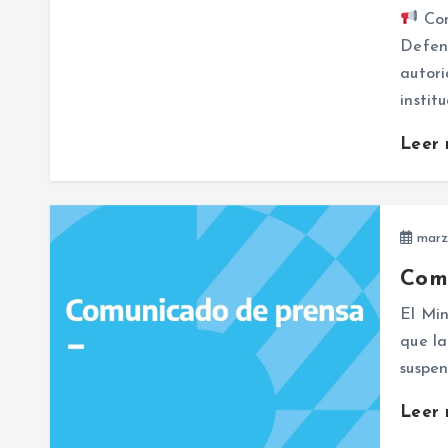
Com
Defens
autori
insti
Leer
marz
Com
El Min
que la
suspen
Leer