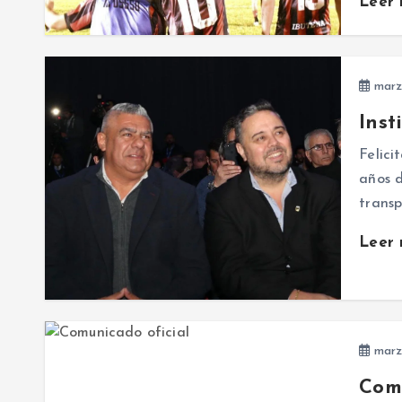
Leer
marz
Inst
Felici
años d
transp
Leer
marz
Comu