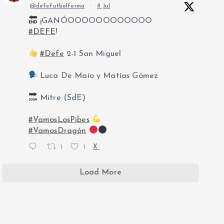
@defefutbolforma
·
8 Jul
¡GANÓOOOOOOOOOOOO
#DEFE
!
#Defe
2-1 San Miguel
Luca De Maio y Matías Gómez
Mitre (SdE)
#VamosLosPibes
#VamosDragón
1
1
X
Load More