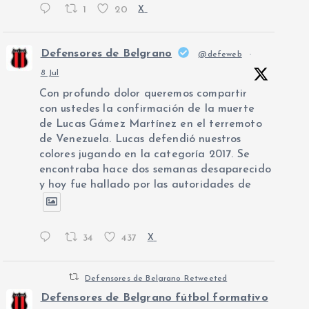
1
20
X
Defensores de Belgrano
@defeweb
·
8 Jul
Con profundo dolor queremos compartir
con ustedes la confirmación de la muerte
de Lucas Gámez Martínez en el terremoto
de Venezuela. Lucas defendió nuestros
colores jugando en la categoría 2017. Se
encontraba hace dos semanas desaparecido
y hoy fue hallado por las autoridades de
34
437
X
Defensores de Belgrano Retweeted
Defensores de Belgrano fútbol formativo