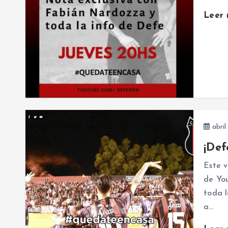
Leer
abril
¡Def
Este v
de Yo
toda l
a…