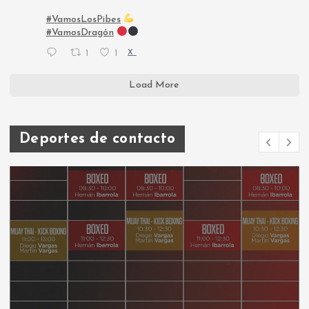
#VamosLosPibes
#VamosDragón
1
1
X
Load More
Deportes de contacto