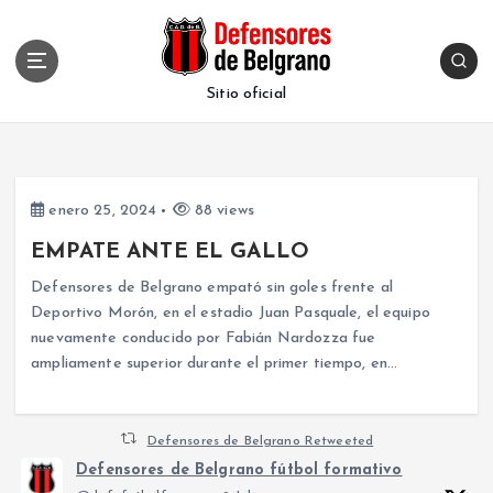
S
k
i
p
Sitio oficial
t
o
c
o
enero 25, 2024
88 views
n
t
EMPATE ANTE EL GALLO
e
Defensores de Belgrano empató sin goles frente al
n
Deportivo Morón, en el estadio Juan Pasquale, el equipo
t
nuevamente conducido por Fabián Nardozza fue
ampliamente superior durante el primer tiempo, en…
Defensores de Belgrano Retweeted
Defensores de Belgrano fútbol formativo