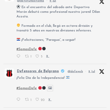
@defefutbolforma
·
9 Jul
En el encuentro del sábado ante Deportivo
Morón debutó como profesional nuestro juvenil Dilan
Acosta.
Formado en el club, llegó en octava división y
transitó 5 años en nuestras divisiones inferiores.
¡Felicitaciones, “Paragua”, a seguir!
#SomosDefe
1
5
X
Defensores de Belgrano
@defeweb
·
9 Jul
¡Feliz Día de la Independencia!
#SomosDefe
1
20
X