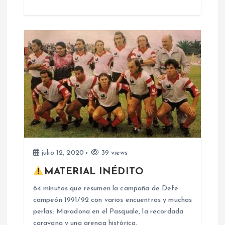
t
r
a
d
a
s
julio 12, 2020
39 views
MATERIAL INÉDITO
64 minutos que resumen la campaña de Defe
campeón 1991/92 con varios encuentros y muchas
perlas: Maradona en el Pasquale, la recordada
caravana y una arenga histórica.