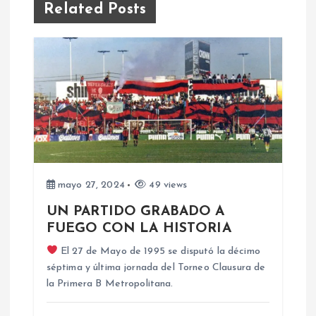
a
Related Posts
c
i
ó
n
d
mayo 27, 2024
49 views
e
UN PARTIDO GRABADO A
FUEGO CON LA HISTORIA
e
El 27 de Mayo de 1995 se disputó la décimo
séptima y última jornada del Torneo Clausura de
n
la Primera B Metropolitana.