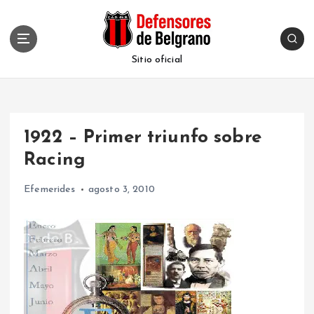
S
k
i
p
Sitio oficial
t
o
c
o
1922 – Primer triunfo sobre
n
t
Racing
e
n
Efemerides
agosto 3, 2010
t