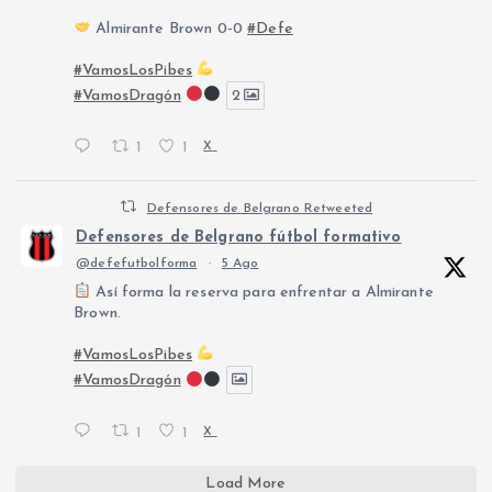
Almirante Brown 0-0
#Defe
#VamosLosPibes
#VamosDragón
2
1
1
X
Defensores de Belgrano Retweeted
Defensores de Belgrano fútbol formativo
@defefutbolforma
·
5 Ago
Así forma la reserva para enfrentar a Almirante
Brown.
#VamosLosPibes
#VamosDragón
1
1
X
Load More