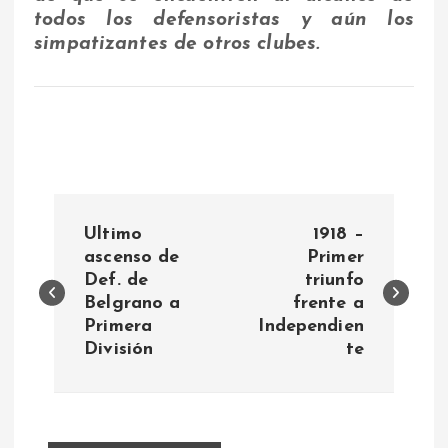
todos los defensoristas y aún los
simpatizantes de otros clubes.
N
Ultimo
1918 –
a
ascenso de
Primer
Def. de
triunfo
Belgrano a
frente a
v
Primera
Independien
División
te
e
g