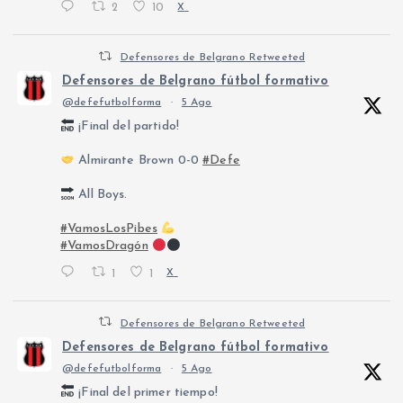
2
10
X
Defensores de Belgrano Retweeted
Defensores de Belgrano fútbol formativo
@defefutbolforma
·
5 Ago
¡Final del partido!
Almirante Brown 0-0
#Defe
All Boys.
#VamosLosPibes
#VamosDragón
1
1
X
Defensores de Belgrano Retweeted
Defensores de Belgrano fútbol formativo
@defefutbolforma
·
5 Ago
¡Final del primer tiempo!