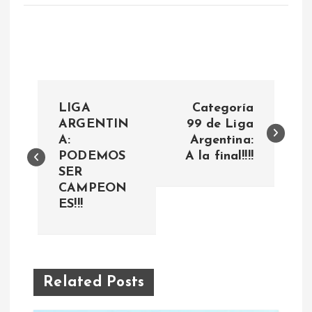
N
LIGA
Categoría
a
ARGENTIN
99 de Liga
A:
Argentina:
PODEMOS
A la final!!!!
v
SER
CAMPEON
e
ES!!!
g
a
Related Posts
c