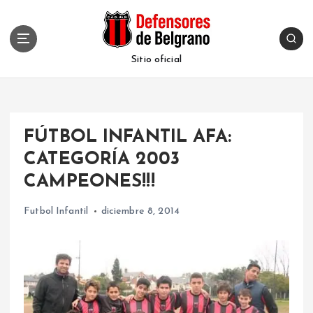
S
k
i
p
Sitio oficial
t
o
c
o
FÚTBOL INFANTIL AFA:
n
t
CATEGORÍA 2003
e
CAMPEONES!!!
n
t
Futbol Infantil
diciembre 8, 2014