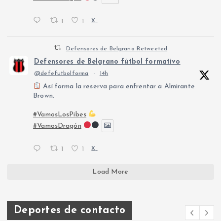
1
1
X
Defensores de Belgrano Retweeted
Defensores de Belgrano fútbol formativo
@defefutbolforma
·
14h
Así forma la reserva para enfrentar a Almirante
Brown.
#VamosLosPibes
#VamosDragón
1
1
X
Load More
Deportes de contacto