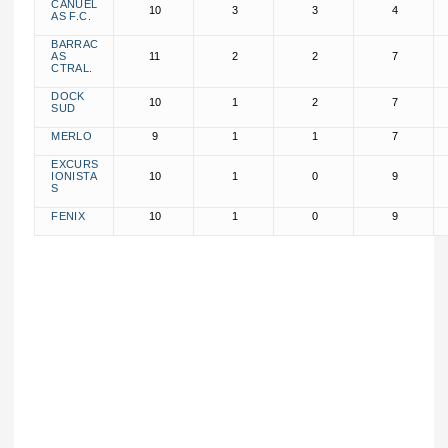
CAÑUEL
10
3
3
4
AS F.C.
BARRAC
AS
11
2
2
7
CTRAL.
DOCK
10
1
2
7
SUD
MERLO
9
1
1
7
EXCURS
IONISTA
10
1
0
9
S
FENIX
10
1
0
9