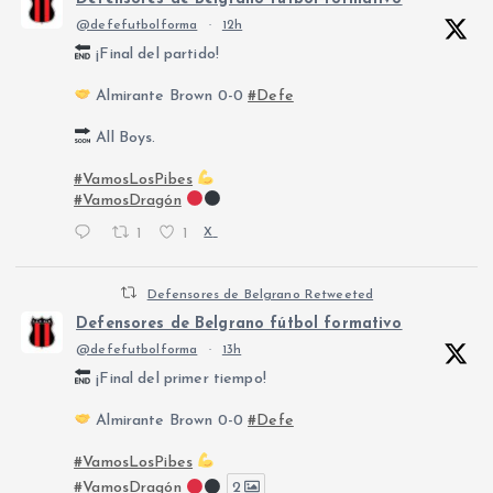
@defefutbolforma
·
12h
¡Final del partido!
Almirante Brown 0-0
#Defe
All Boys.
#VamosLosPibes
#VamosDragón
1
1
X
Defensores de Belgrano Retweeted
Defensores de Belgrano fútbol formativo
@defefutbolforma
·
13h
¡Final del primer tiempo!
Almirante Brown 0-0
#Defe
#VamosLosPibes
#VamosDragón
2