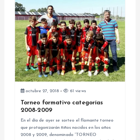
i
ó
n
d
e
e
octubre 27, 2018
61 views
n
Torneo formativo categorías
2008-2009
t
En el día de ayer se sorteo el flamante torneo
que protagonizarán ñiños nacidos en los años
r
2008 y 2009, denominado “TORNEO