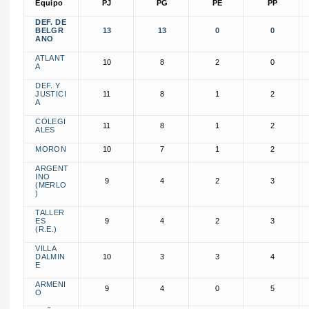
Equipo
PJ
PG
PE
PP
DEF. DE
BELGR
13
13
0
0
ANO
ATLANT
10
8
2
0
A
DEF. Y
JUSTICI
11
8
1
2
A
COLEGI
11
8
1
2
ALES
MORON
10
7
1
2
ARGENT
INO
9
4
2
3
(MERLO
)
TALLER
ES
9
4
2
3
(R.E.)
VILLA
DALMIN
10
3
3
4
E
ARMENI
9
4
0
5
O