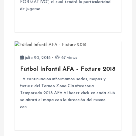
FORMATIVO”, el cual tendrá la particularidad
a
de jugarse…
d
a
s
julio 20, 2018
67 views
Fútbol Infantil AFA – Fixture 2018
A continuacion informamos sedes, mapas y
fixture del Torneo Zona Clasificatoria
Temporada 2018 AFA.Al hacer click en cada club
se abrirá el mapa con la dirección del mismo
con…