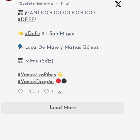
@defefutbolforma
·
8 Jul
¡GANÓOOOOOOOOOOOO
#DEFE
!
#Defe
2-1 San Miguel
Luca De Maio y Matías Gómez
Mitre (SdE)
#VamosLosPibes
#VamosDragón
1
1
X
Load More