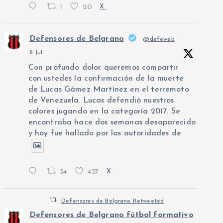
1
20
X
Defensores de Belgrano
@defeweb
·
8 Jul
Con profundo dolor queremos compartir
con ustedes la confirmación de la muerte
de Lucas Gámez Martínez en el terremoto
de Venezuela. Lucas defendió nuestros
colores jugando en la categoría 2017. Se
encontraba hace dos semanas desaparecido
y hoy fue hallado por las autoridades de
34
437
X
Defensores de Belgrano Retweeted
Defensores de Belgrano fútbol formativo