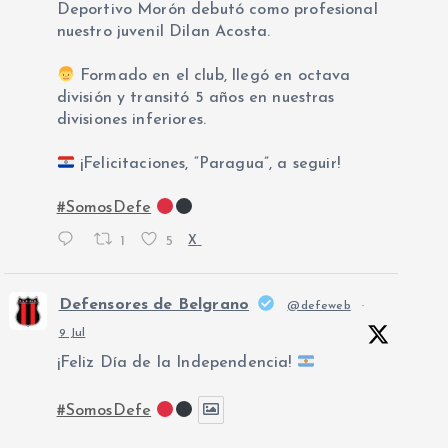
Deportivo Morón debutó como profesional
nuestro juvenil Dilan Acosta.
Formado en el club, llegó en octava
división y transitó 5 años en nuestras
divisiones inferiores.
¡Felicitaciones, “Paragua”, a seguir!
#SomosDefe
1
5
X
Defensores de Belgrano
@defeweb
·
9 Jul
¡Feliz Día de la Independencia!
#SomosDefe