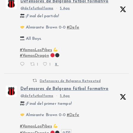
Defensores de Belgrano fútbol formativo
@defefutbolforma
·
5 Ago
¡Final del partido!
Almirante Brown 0-0
#Defe
All Boys.
#VamosLosPibes
#VamosDragón
1
1
X
Defensores de Belgrano Retweeted
Defensores de Belgrano fútbol formativo
@defefutbolforma
·
5 Ago
¡Final del primer tiempo!
Almirante Brown 0-0
#Defe
#VamosLosPibes