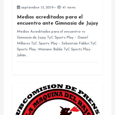
n
septiembre 13, 2019
41 views
t
Medios acreditados para el
encuentro ante Gimnasia de Jujuy
r
Medios Acreditados para el encuentro vs
Gimnasia de Jujuy TyC Sports Play – Daniel
a
Millares TyC Sports Play – Sebastián Fabbri TyC
Sports Play- Mariano Balda TyC Sports Play-
d
Julián…
a
s