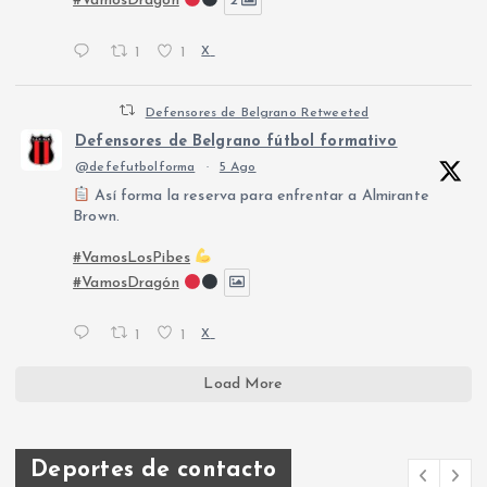
#VamosDragón
2
1
1
X
Defensores de Belgrano Retweeted
Defensores de Belgrano fútbol formativo
@defefutbolforma
·
5 Ago
Así forma la reserva para enfrentar a Almirante
Brown.
#VamosLosPibes
#VamosDragón
1
1
X
Load More
Deportes de contacto