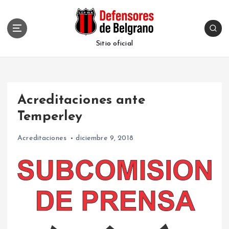
S
k
i
p
Sitio oficial
t
o
c
o
Acreditaciones ante
n
t
Temperley
e
n
Acreditaciones
diciembre 9, 2018
t