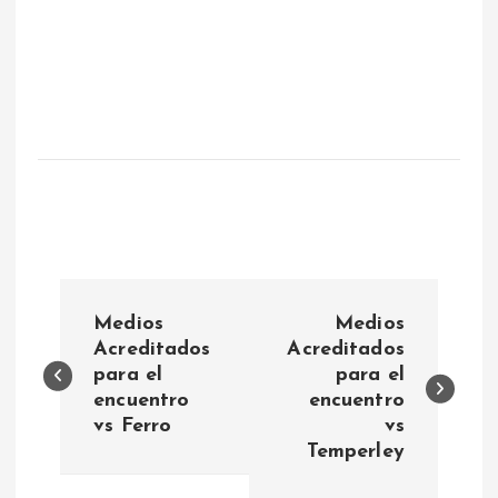
N
Medios
Medios
a
Acreditados
Acreditados
para el
para el
encuentro
encuentro
v
vs Ferro
vs
Temperley
e