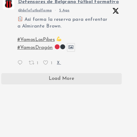
Defensores de Belgrano fútbol formativo
@defefutbolforma
·
5 Ago
Así forma la reserva para enfrentar
a Almirante Brown.
Preckel La Transmi de Defe - Nicolás Fernández La Trans
#VamosLosPibes
i Abran la cancha - Eduardo Martins Abran la cancha - M
#VamosDragón
1
1
X
Load More
o Blanco