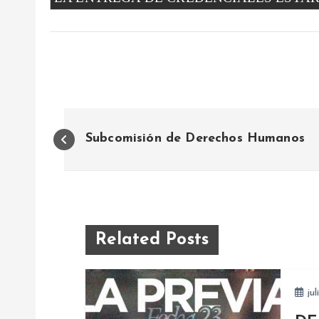
N
Subcomisión de Derechos Humanos
a
v
e
Related Posts
g
jul