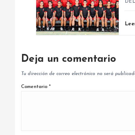
n
DEL
t
Lee
r
a
Deja un comentario
d
Tu dirección de correo electrónico no será publicad
a
Comentario
*
s