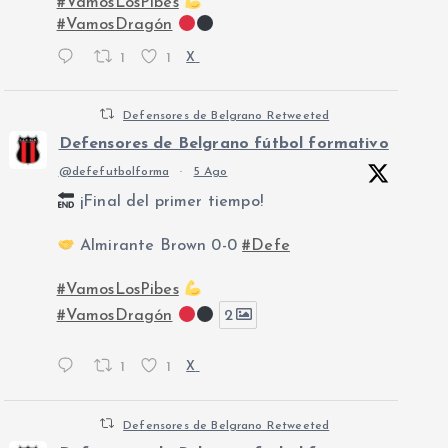
#VamosLosPibes
#VamosDragón
1
1
X
Defensores de Belgrano Retweeted
Defensores de Belgrano fútbol formativo
@defefutbolforma
·
5 Ago
¡Final del primer tiempo!
Almirante Brown 0-0
#Defe
#VamosLosPibes
#VamosDragón
2
1
1
X
Defensores de Belgrano Retweeted