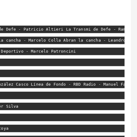
de Defe - Patricio Altieri La Transmi de Defe - Ramiro 
la cancha - Marcelo Colla Abran la cancha - Leandro Dez
 Deportivo - Marcelo Patroncini
nzález Casco Línea de Fondo - RBD Radio - Manuel Facund
er Silva
toya