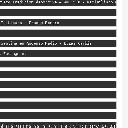
rieto Tradición deportiva – AM 1580 - Maximiliano López
 Tu Locura - Franco Romero
rgentina en Ascenso Radio - Elías Carbia
s Zaccagnino
 HABILITADA DESDE LAS 2HS PREVIAS AL PAR