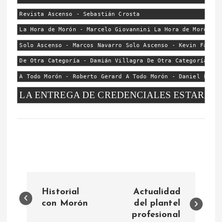
Revista Ascenso - Sebastián Crosta
La Hora de Morón - Marcelo Giovannini La Hora de Morón - 
Solo Ascenso - Marcos Navarro Solo Ascenso - Kevin Farías
De Otra Categoría - Damián Villagra De Otra Categoría - A
A Todo Morón - Roberto Gerard A Todo Morón - Daniel Flore
LA ENTREGA DE CREDENCIALES ESTARÁ HA
N
Historial
Actualidad
a
con Morón
del plantel
profesional