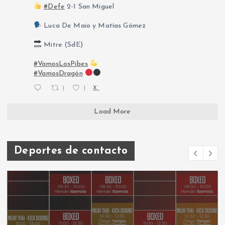
#Defe
2-1 San Miguel
Luca De Maio y Matías Gómez
Mitre (SdE)
#VamosLosPibes
#VamosDragón
1
1
X
Load More
Deportes de contacto