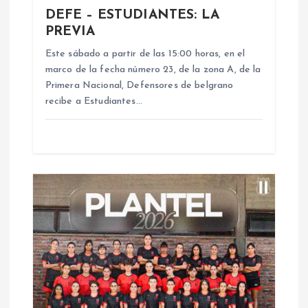
e
DEFE – ESTUDIANTES: LA
PREVIA
e
Este sábado a partir de las 15:00 horas, en el
n
marco de la fecha número 23, de la zona A, de la
Primera Nacional, Defensores de belgrano
recibe a Estudiantes…
t
r
a
d
a
s