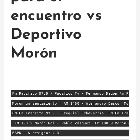
encuentro vs
Deportivo
Morón
Fm Pacifico 97.9 / Pacifico Tv - Fernando Digón Fm Pacifi
Morón un sentimiento – AM 1460 - Alejandro Desco  Morón u
FM En Transito 93.9 - Ezequiel Echeverría  FM En Transito
 FM 100.9 Morón Gol - Pablo Vázquez  FM 100.9 Morón Gol -
ESPN - A designar x 3