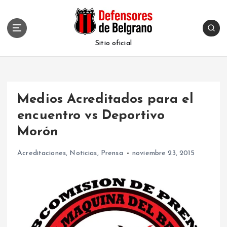
S
k
i
p
Sitio oficial
t
o
c
o
Medios Acreditados para el
n
t
encuentro vs Deportivo
e
Morón
n
t
Acreditaciones
,
Noticias
,
Prensa
noviembre 23, 2015