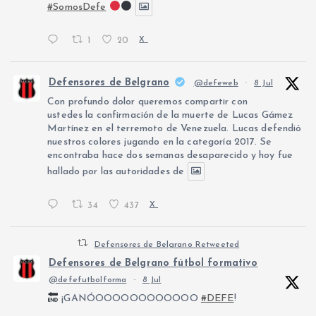
#SomosDefe
1
20
X
Defensores de Belgrano
@defeweb
·
8 Jul
Con profundo dolor queremos compartir con
ustedes la confirmación de la muerte de Lucas Gámez
Martínez en el terremoto de Venezuela. Lucas defendió
nuestros colores jugando en la categoría 2017. Se
encontraba hace dos semanas desaparecido y hoy fue
hallado por las autoridades de
34
437
X
Defensores de Belgrano Retweeted
Defensores de Belgrano fútbol formativo
@defefutbolforma
·
8 Jul
¡GANÓOOOOOOOOOOOO
#DEFE
!