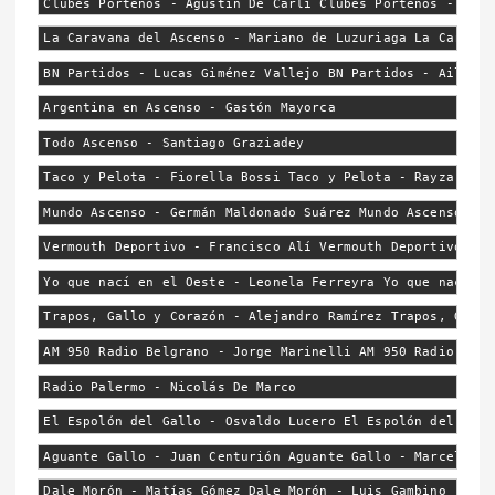
Clubes Porteños - Agustín De Carli Clubes Porteños - Lean
La Caravana del Ascenso - Mariano de Luzuriaga La Caravan
BN Partidos - Lucas Giménez Vallejo BN Partidos - Ailen R
Argentina en Ascenso - Gastón Mayorca
Todo Ascenso - Santiago Graziadey
Taco y Pelota - Fiorella Bossi Taco y Pelota - Rayza Buen
Mundo Ascenso - Germán Maldonado Suárez Mundo Ascenso - G
Vermouth Deportivo - Francisco Alí Vermouth Deportivo - V
Yo que nací en el Oeste - Leonela Ferreyra Yo que nací en
Trapos, Gallo y Corazón - Alejandro Ramírez Trapos, Gallo
AM 950 Radio Belgrano - Jorge Marinelli AM 950 Radio Belg
Radio Palermo - Nicolás De Marco
El Espolón del Gallo - Osvaldo Lucero El Espolón del Gall
Aguante Gallo - Juan Centurión Aguante Gallo - Marcelo Co
Dale Morón - Matías Gómez Dale Morón - Luis Gambino