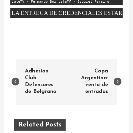
LateTV - Fernando Boz LateTV - Ezquiel Pereiro
LA ENTREGA DE CREDENCIALES ESTARÁ HA
N
Adhesion
Copa
a
Club
Argentina:
Defensores
venta de
de Belgrano
entradas
v
e
g
Related Posts