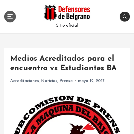
S
k
i
p
Sitio oficial
t
o
c
o
Medios Acreditados para el
n
t
encuentro vs Estudiantes BA
e
n
Acreditaciones
,
Noticias
,
Prensa
mayo 12, 2017
t