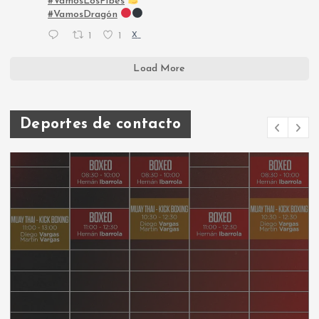
#VamosLosPibes
#VamosDragón
1
1
X
Load More
Deportes de contacto