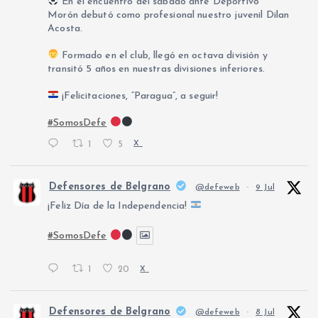
En el encuentro del sábado ante Deportivo
Morón debutó como profesional nuestro juvenil Dilan
Acosta.
Formado en el club, llegó en octava división y
transitó 5 años en nuestras divisiones inferiores.
¡Felicitaciones, “Paragua”, a seguir!
#SomosDefe
1
5
X
Defensores de Belgrano
@defeweb
·
9 Jul
¡Feliz Día de la Independencia!
#SomosDefe
1
20
X
Defensores de Belgrano
@defeweb
·
8 Jul