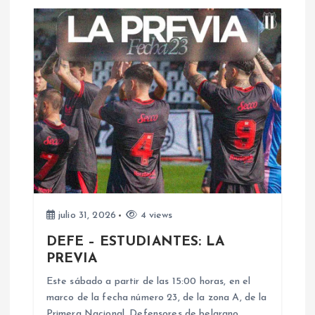
a
c
i
ó
n
d
e
julio 31, 2026
4 views
DEFE – ESTUDIANTES: LA
e
PREVIA
n
Este sábado a partir de las 15:00 horas, en el
marco de la fecha número 23, de la zona A, de la
Primera Nacional, Defensores de belgrano