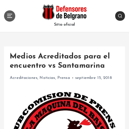
S
k
i
p
Sitio oficial
t
o
c
o
Medios Acreditados para el
n
t
encuentro vs Santamarina
e
n
Acreditaciones
,
Noticias
,
Prensa
septiembre 15, 2018
t