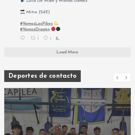
Luca De Maio y Matías Gómez
Mitre (SdE)
#VamosLosPibes
#VamosDragón
1
1
X
Load More
Deportes de contacto