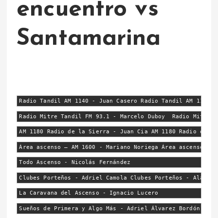
encuentro vs
Santamarina
Radio Tandil AM 1140 - Juan Casero Radio Tandil AM 1140 -
Radio Mitre Tandil FM 93.1 - Marcelo Duboy  Radio Mitre T
AM 1180 Radio de la Sierra - Juan Cia AM 1180 Radio de la
Área ascenso – AM 1600 - Mariano Noriega Área ascenso – A
Todo Ascenso - Nicolás Fernández
Clubes Porteños - Adriel Camola Clubes Porteños - Alan Ma
La Caravana del Ascenso - Ignacio Lucero
Sueños de Primera y Algo Más - Adriel Álvarez Bordón Sueñ