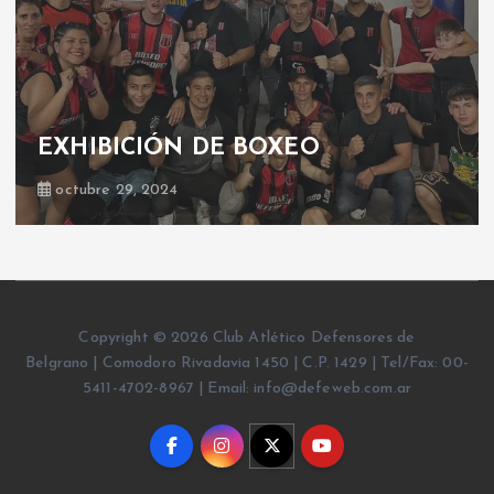
Boxeo: velada boxística
junio 23, 2019
Copyright © 2026 Club Atlético Defensores de
Belgrano | Comodoro Rivadavia 1450 | C.P. 1429 | Tel/Fax: 00-
5411-4702-8967 | Email: info@defeweb.com.ar