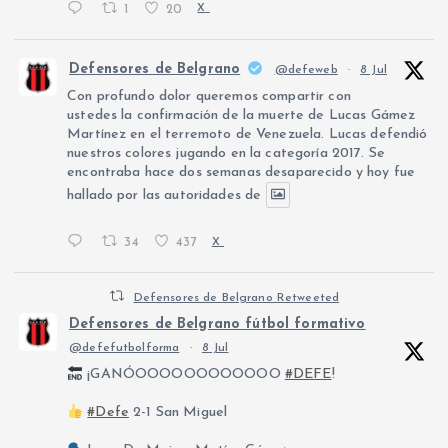
1
20
X
Defensores de Belgrano
@defeweb
·
8 Jul
Con profundo dolor queremos compartir con
ustedes la confirmación de la muerte de Lucas Gámez
Martínez en el terremoto de Venezuela. Lucas defendió
nuestros colores jugando en la categoría 2017. Se
encontraba hace dos semanas desaparecido y hoy fue
hallado por las autoridades de
34
437
X
Defensores de Belgrano Retweeted
Defensores de Belgrano fútbol formativo
@defefutbolforma
·
8 Jul
¡GANÓOOOOOOOOOOOO
#DEFE
!
#Defe
2-1 San Miguel