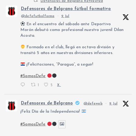
Defensores de Belgrano Retweeted
Defensores de Belgrano fútbol formativo
@defefutbolforma
·
9 Jul
En el encuentro del sábado ante Deportivo
Morón debutó como profesional nuestro juvenil Dilan
Acosta.
Formado en el club, llegó en octava división y
transitó 5 años en nuestras divisiones inferiores.
¡Felicitaciones, “Paragua”, a seguir!
#SomosDefe
1
5
X
Defensores de Belgrano
@defeweb
·
9 Jul
¡Feliz Día de la Independencia!
#SomosDefe