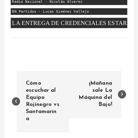
Radio Nacional - Nicolás Álvarez
BN Partidos - Lucas Giménez Vallejo
LA ENTREGA DE CREDENCIALES ESTARÁ HA
N
Cómo
¡Mañana
a
escuchar al
sale La
Equipo
Máquina del
Rojinegro vs
Bajo!
v
Santamarin
a
e