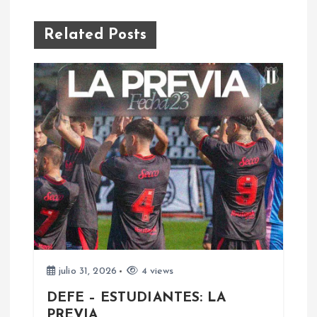
g
a
Related Posts
c
i
ó
n
d
e
e
julio 31, 2026
4 views
DEFE – ESTUDIANTES: LA
n
PREVIA