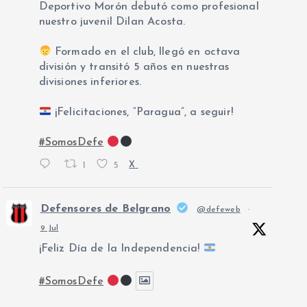
Deportivo Morón debutó como profesional
nuestro juvenil Dilan Acosta.
Formado en el club, llegó en octava
división y transitó 5 años en nuestras
divisiones inferiores.
¡Felicitaciones, “Paragua”, a seguir!
#SomosDefe
1
5
X
Defensores de Belgrano
@defeweb
·
9 Jul
¡Feliz Día de la Independencia!
#SomosDefe