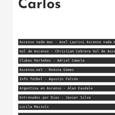
Carlos
Ascenso nada mas - Axel Laurini Ascenso nada 
Gol de Ascenso - Christian Cabrera Gol de Asc
Clubes Porteños - Adriel Cámola
Ascenso.net - Romina Gómez
Info fútbol - Agustín Falcón
Argentina en Ascenso - Alan Easdale
Entrenados por Dios - Javier Silva
Lucila Maisuls