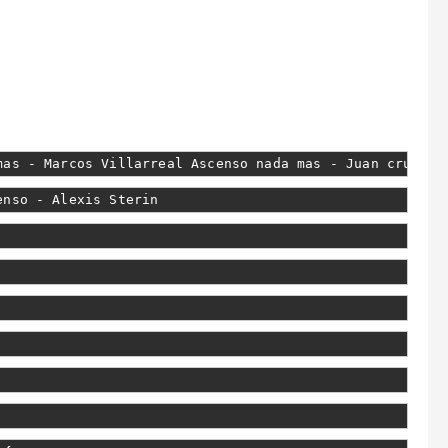
mas - Marcos Villarreal Ascenso nada mas - Juan cruz Vi
enso - Alexis Sterin