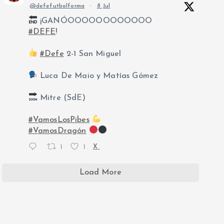
@defefutbolforma
·
8 Jul
¡GANÓOOOOOOOOOOOO
#DEFE
!
#Defe
2-1 San Miguel
Luca De Maio y Matías Gómez
ncent
Mitre (SdE)
#VamosLosPibes
#VamosDragón
1
1
X
Load More