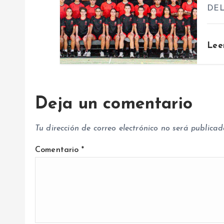
n
DE
t
Lee
r
a
Deja un comentario
d
Tu dirección de correo electrónico no será publicad
a
Comentario
*
s