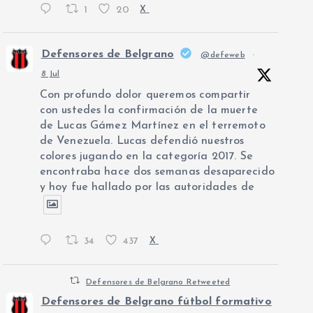
1
20
X
Defensores de Belgrano
@defeweb
·
8 Jul
Con profundo dolor queremos compartir
con ustedes la confirmación de la muerte
de Lucas Gámez Martínez en el terremoto
de Venezuela. Lucas defendió nuestros
colores jugando en la categoría 2017. Se
encontraba hace dos semanas desaparecido
y hoy fue hallado por las autoridades de
34
437
X
Defensores de Belgrano Retweeted
Defensores de Belgrano fútbol formativo