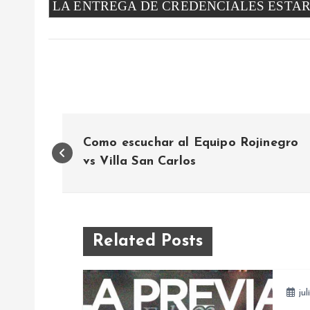
LA ENTREGA DE CREDENCIALES ESTARÁ
N
Como escuchar al Equipo Rojinegro
a
vs Villa San Carlos
v
e
Related Posts
g
jul