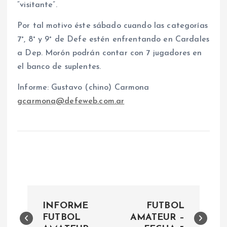
“visitante”.
Por tal motivo éste sábado cuando las categorías
7°, 8° y 9° de Defe estén enfrentando en Cardales
a Dep. Morón podrán contar con 7 jugadores en
el banco de suplentes.
Informe: Gustavo (chino) Carmona
gcarmona@defeweb.com.ar
N
INFORME
FUTBOL
a
FUTBOL
AMATEUR –