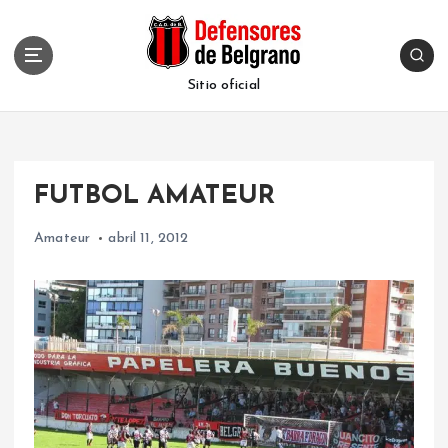
S
k
i
p
Sitio oficial
t
o
c
o
FUTBOL AMATEUR
n
t
Amateur
abril 11, 2012
e
n
t