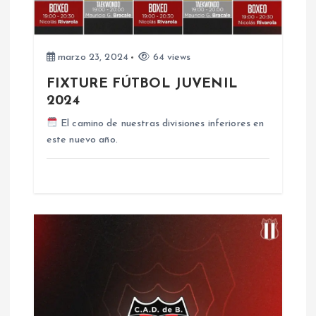
e
e
marzo 23, 2024
64 views
FIXTURE FÚTBOL JUVENIL
n
2024
t
El camino de nuestras divisiones inferiores en
este nuevo año.
r
a
d
a
s