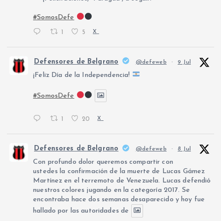
#SomosDefe
1
5
X
Defensores de Belgrano
@defeweb
·
9 Jul
¡Feliz Día de la Independencia!
#SomosDefe
1
20
X
Defensores de Belgrano
@defeweb
·
8 Jul
Con profundo dolor queremos compartir con
ustedes la confirmación de la muerte de Lucas Gámez
Martínez en el terremoto de Venezuela. Lucas defendió
nuestros colores jugando en la categoría 2017. Se
encontraba hace dos semanas desaparecido y hoy fue
hallado por las autoridades de