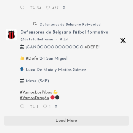
34
437
X
Defensores de Belgrano Retweeted
Defensores de Belgrano fútbol formativo
@defefutbolforma
·
8 Jul
¡GANÓOOOOOOOOOOOO
#DEFE
!
#Defe
2-1 San Miguel
Luca De Maio y Matías Gómez
Mitre (SdE)
#VamosLosPibes
#VamosDragón
1
1
X
Load More