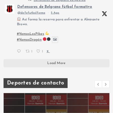
Defensores de Belgrano Retweeted
Defensores de Belgrano fútbol formativo
@defefutbolforma
·
5 Ago
Así forma la reserva para enfrentar a Almirante
Brown.
#VamosLosPibes
#VamosDragón
1
1
X
Load More
Deportes de contacto