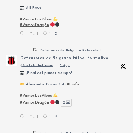
All Boys.
#VamosLosPibes
#VamosDragón
1
1
X
Defensores de Belgrano Retweeted
Defensores de Belgrano fútbol formativo
@defefutbolforma
·
5 Ago
¡Final del primer tiempo!
Almirante Brown 0-0
#Defe
#VamosLosPibes
#VamosDragón
2
1
1
X