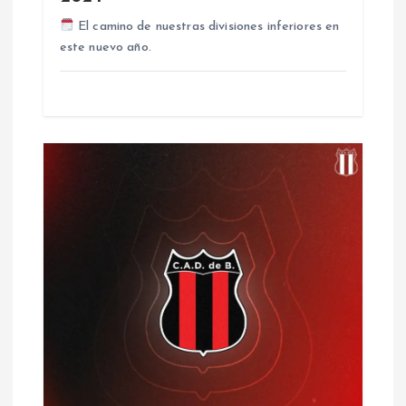
t
El camino de nuestras divisiones inferiores en
este nuevo año.
r
a
d
a
s