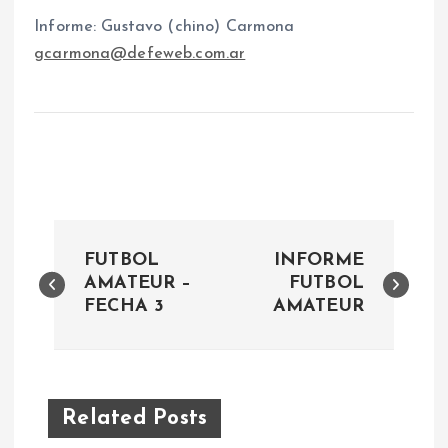
Informe: Gustavo (chino) Carmona
gcarmona@defeweb.com.ar
N
FUTBOL
INFORME
a
AMATEUR –
FUTBOL
FECHA 3
AMATEUR
v
e
Related Posts
g