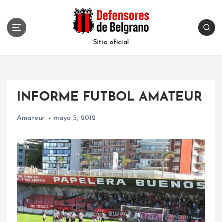
S
k
i
p
Sitio oficial
t
o
c
o
INFORME FUTBOL AMATEUR
n
t
Amateur
mayo 5, 2012
e
n
t