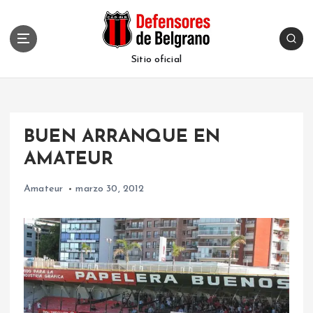
S
k
i
p
Sitio oficial
t
o
c
o
BUEN ARRANQUE EN
n
t
AMATEUR
e
n
Amateur
marzo 30, 2012
t