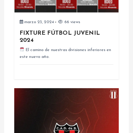
e
n
marzo 23, 2024
66 views
t
FIXTURE FÚTBOL JUVENIL
2024
r
El camino de nuestras divisiones inferiores en
a
este nuevo año.
d
a
s