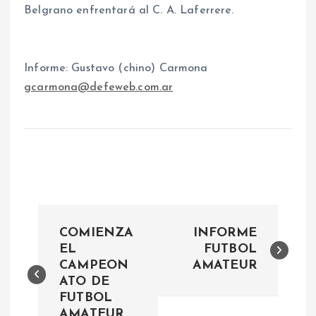
Belgrano enfrentará al C. A. Laferrere.
Informe: Gustavo (chino) Carmona
gcarmona@defeweb.com.ar
N
COMIENZA
INFORME
a
EL
FUTBOL
CAMPEON
AMATEUR
ATO DE
v
FUTBOL
AMATEUR