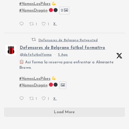
#VamosLosPibes
#VamosDragón
2
1
1
X
Defensores de Belgrano Retweeted
Defensores de Belgrano fútbol formativo
@defefutbolforma
·
5 Ago
Así forma la reserva para enfrentar a Almirante
Brown.
#VamosLosPibes
#VamosDragón
1
1
X
Load More