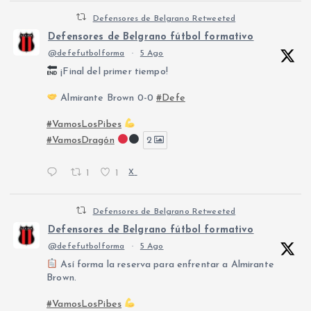
Defensores de Belgrano Retweeted
Defensores de Belgrano fútbol formativo
@defefutbolforma
·
5 Ago
¡Final del primer tiempo!
Almirante Brown 0-0
#Defe
#VamosLosPibes
#VamosDragón
2
1
1
X
Defensores de Belgrano Retweeted
Defensores de Belgrano fútbol formativo
@defefutbolforma
·
5 Ago
Así forma la reserva para enfrentar a Almirante
Brown.
#VamosLosPibes