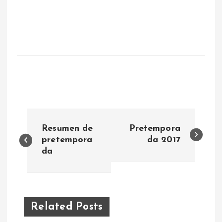
N
Resumen de
Pretempora
a
pretempora
da 2017
da
v
e
Related Posts
g