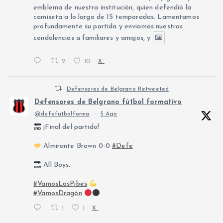
emblema de nuestra institución, quien defendió la
camiseta a lo largo de 15 temporadas. Lamentamos
profundamente su partida y enviamos nuestras
condolencias a familiares y amigos, y
2
10
X
Defensores de Belgrano Retweeted
Defensores de Belgrano fútbol formativo
@defefutbolforma
·
5 Ago
¡Final del partido!
Almirante Brown 0-0
#Defe
All Boys.
#VamosLosPibes
#VamosDragón
1
1
X