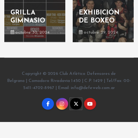
GRILLA
EXHIBICIÓN
GIMNASIO
DE BOXEO
octubre 30, 2024
octubre 29, 2024
Copyright © 2026 Club Atlético Defensores de
Belgrano | Comodoro Rivadavia 1450 | C.P. 1429 | Tel/Fax: 00-
5411-4702-8967 | Email: info@defeweb.com.ar