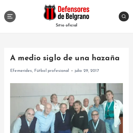
S
k
i
p
Sitio oficial
t
o
c
o
A medio siglo de una hazaña
n
t
Efemerides
,
Fútbol profesional
julio 29, 2017
e
n
t