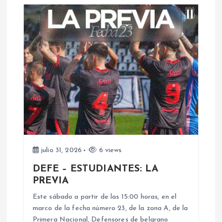
a
c
i
ó
n
d
julio 31, 2026
6 views
e
DEFE – ESTUDIANTES: LA
PREVIA
e
Este sábado a partir de las 15:00 horas, en el
n
marco de la fecha número 23, de la zona A, de la
Primera Nacional, Defensores de belgrano