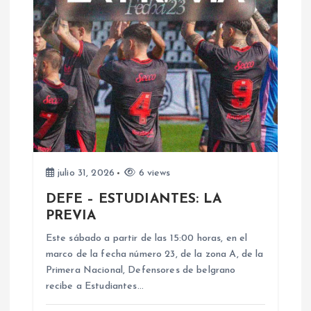
c
i
ó
n
d
julio 31, 2026
6 views
e
DEFE – ESTUDIANTES: LA
PREVIA
e
Este sábado a partir de las 15:00 horas, en el
n
marco de la fecha número 23, de la zona A, de la
Primera Nacional, Defensores de belgrano
recibe a Estudiantes…
t