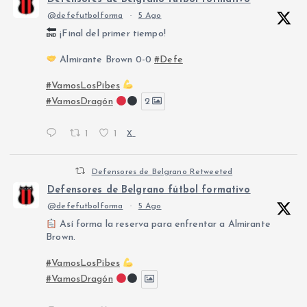
@defefutbolforma
·
5 Ago
¡Final del primer tiempo!
Almirante Brown 0-0
#Defe
#VamosLosPibes
#VamosDragón
2
1
1
X
Defensores de Belgrano Retweeted
Defensores de Belgrano fútbol formativo
@defefutbolforma
·
5 Ago
Así forma la reserva para enfrentar a Almirante
Brown.
#VamosLosPibes
#VamosDragón