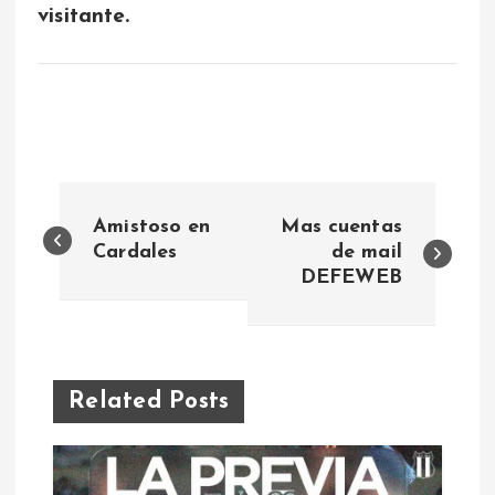
visitante.
N
Amistoso en
Mas cuentas
a
Cardales
de mail
DEFEWEB
v
e
Related Posts
g
a