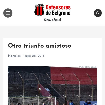
S
k
i
p
Sitio oficial
t
o
c
o
Otro triunfo amistoso
n
t
Noticias
julio 28, 2013
e
n
t