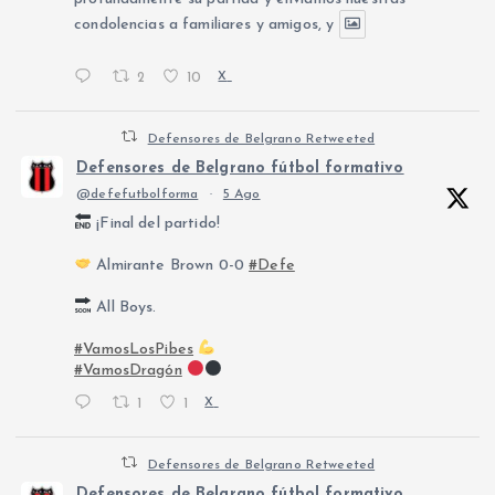
condolencias a familiares y amigos, y
2
10
X
Defensores de Belgrano Retweeted
Defensores de Belgrano fútbol formativo
@defefutbolforma
·
5 Ago
¡Final del partido!
Almirante Brown 0-0
#Defe
All Boys.
#VamosLosPibes
#VamosDragón
1
1
X
Defensores de Belgrano Retweeted
Defensores de Belgrano fútbol formativo