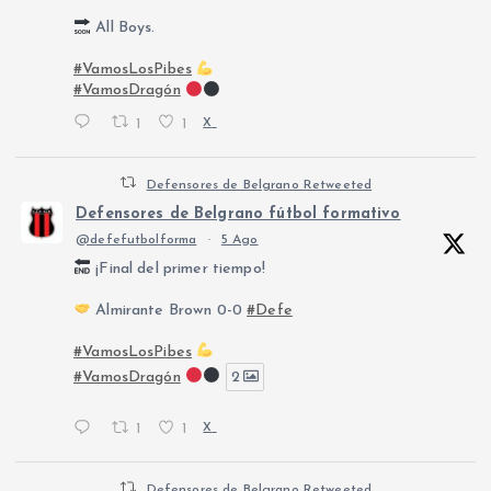
All Boys.
#VamosLosPibes
#VamosDragón
1
1
X
Defensores de Belgrano Retweeted
Defensores de Belgrano fútbol formativo
@defefutbolforma
·
5 Ago
¡Final del primer tiempo!
Almirante Brown 0-0
#Defe
#VamosLosPibes
#VamosDragón
2
1
1
X
Defensores de Belgrano Retweeted