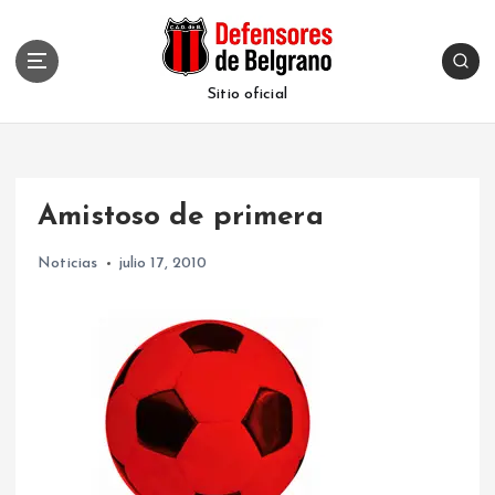
S
k
i
p
Sitio oficial
t
o
c
o
Amistoso de primera
n
t
Noticias
julio 17, 2010
e
n
t