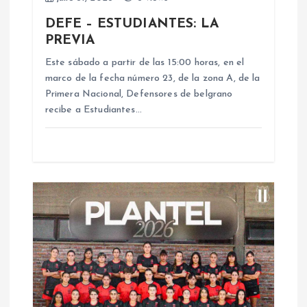
e
DEFE – ESTUDIANTES: LA
e
PREVIA
n
Este sábado a partir de las 15:00 horas, en el
marco de la fecha número 23, de la zona A, de la
Primera Nacional, Defensores de belgrano
t
recibe a Estudiantes…
r
a
d
a
s