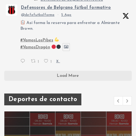
Defensores de Belgrano fútbol formativo
@defefutbolforma
·
5 Ago
Así forma la reserva para enfrentar a Almirante
Brown.
#VamosLosPibes
#VamosDragón
1
1
X
Load More
Deportes de contacto