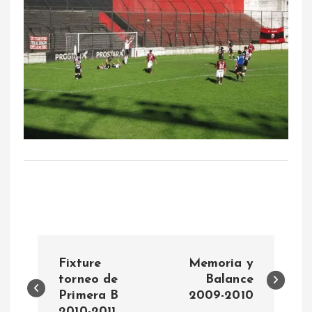
N
Fixture
Memoria y
a
torneo de
Balance
Primera B
2009-2010
2010-2011