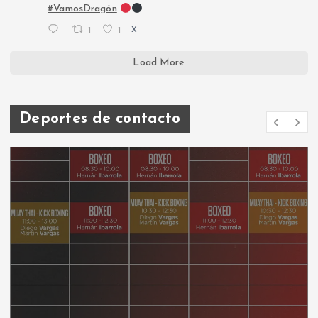
#VamosDragón
1
1
X
Load More
Deportes de contacto