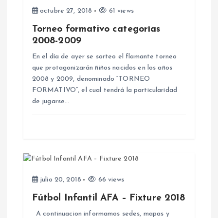
d
octubre 27, 2018
61 views
e
Torneo formativo categorías
2008-2009
e
En el día de ayer se sorteo el flamante torneo
n
que protagonizarán ñiños nacidos en los años
2008 y 2009, denominado “TORNEO
FORMATIVO”, el cual tendrá la particularidad
t
de jugarse…
r
a
d
julio 20, 2018
66 views
a
Fútbol Infantil AFA – Fixture 2018
s
A continuacion informamos sedes, mapas y