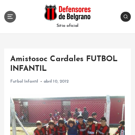
S
k
i
p
Sitio oficial
t
o
c
o
Amistosoc Cardales FUTBOL
n
t
INFANTIL
e
n
Futbol Infantil
abril 10, 2012
t