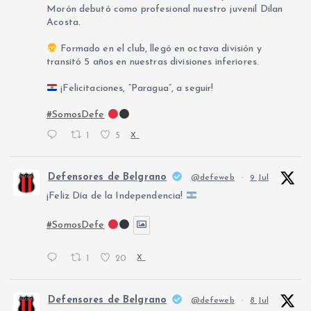
Morón debutó como profesional nuestro juvenil Dilan
Acosta.
Formado en el club, llegó en octava división y
transitó 5 años en nuestras divisiones inferiores.
¡Felicitaciones, “Paragua”, a seguir!
#SomosDefe
1
5
X
Defensores de Belgrano
@defeweb
·
9 Jul
¡Feliz Día de la Independencia!
#SomosDefe
1
20
X
Defensores de Belgrano
@defeweb
·
8 Jul