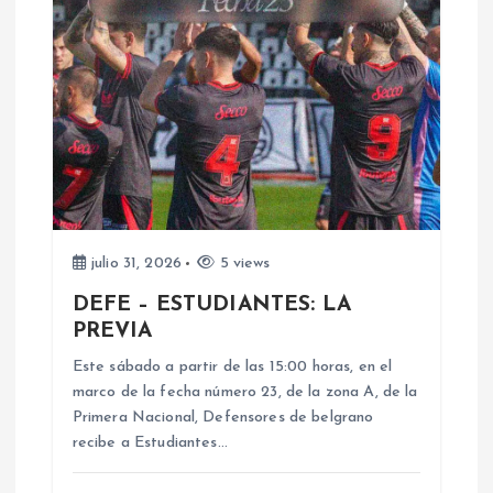
c
i
ó
n
d
e
julio 31, 2026
5 views
DEFE – ESTUDIANTES: LA
e
PREVIA
n
Este sábado a partir de las 15:00 horas, en el
marco de la fecha número 23, de la zona A, de la
Primera Nacional, Defensores de belgrano
t
recibe a Estudiantes…
r