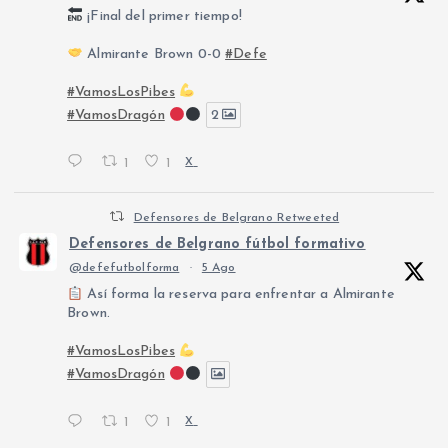
¡Final del primer tiempo!
Almirante Brown 0-0
#Defe
#VamosLosPibes
#VamosDragón
2
1
1
X
Defensores de Belgrano Retweeted
Defensores de Belgrano fútbol formativo
@defefutbolforma
·
5 Ago
Así forma la reserva para enfrentar a Almirante
Brown.
#VamosLosPibes
#VamosDragón
1
1
X