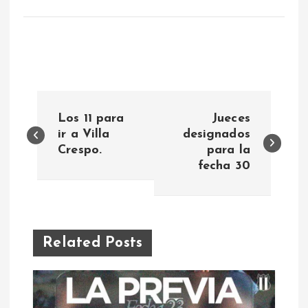
N
Los 11 para
Jueces
a
ir a Villa
designados
Crespo.
para la
fecha 30
v
e
g
Related Posts
a