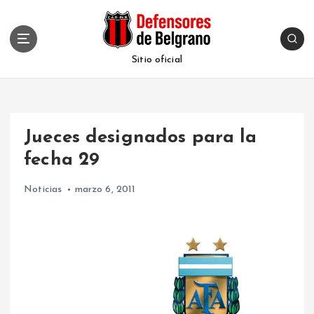
S
k
i
p
Sitio oficial
t
o
c
o
Jueces designados para la
n
t
fecha 29
e
n
Noticias
marzo 6, 2011
t