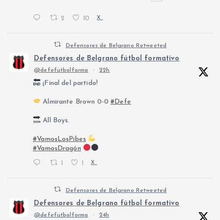
2
10
X
Defensores de Belgrano Retweeted
Defensores de Belgrano fútbol formativo
@defefutbolforma
·
22h
¡Final del partido!
Almirante Brown 0-0
#Defe
All Boys.
#VamosLosPibes
#VamosDragón
1
1
X
Defensores de Belgrano Retweeted
Defensores de Belgrano fútbol formativo
@defefutbolforma
·
24h