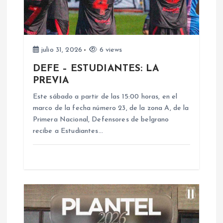
n
d
julio 31, 2026
6 views
e
DEFE – ESTUDIANTES: LA
PREVIA
e
Este sábado a partir de las 15:00 horas, en el
n
marco de la fecha número 23, de la zona A, de la
Primera Nacional, Defensores de belgrano
recibe a Estudiantes…
t
r
a
d