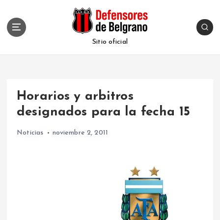
S
k
i
p
Sitio oficial
t
o
c
o
Horarios y arbitros
n
t
designados para la fecha 15
e
n
Noticias
noviembre 2, 2011
t