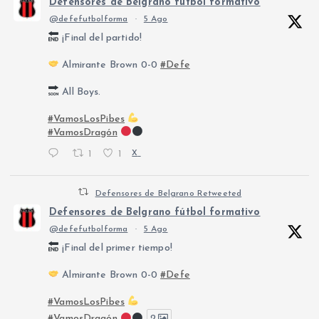
Defensores de Belgrano fútbol formativo
@defefutbolforma
·
5 Ago
¡Final del partido!
Almirante Brown 0-0
#Defe
All Boys.
#VamosLosPibes
#VamosDragón
1
1
X
Defensores de Belgrano Retweeted
Defensores de Belgrano fútbol formativo
@defefutbolforma
·
5 Ago
¡Final del primer tiempo!
Almirante Brown 0-0
#Defe
#VamosLosPibes
#VamosDragón
2