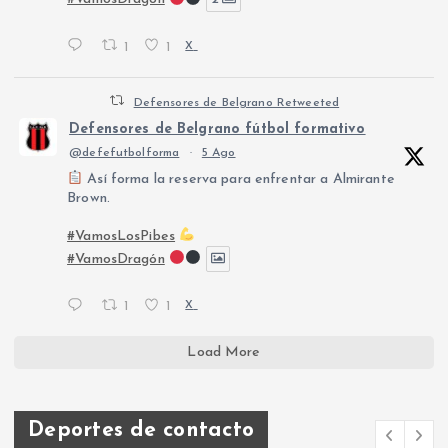
1
1
X
Defensores de Belgrano Retweeted
Defensores de Belgrano fútbol formativo
@defefutbolforma
·
5 Ago
Así forma la reserva para enfrentar a Almirante
Brown.
#VamosLosPibes
#VamosDragón
1
1
X
Load More
Deportes de contacto