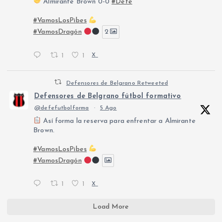
Almirante Brown 0-0
#Defe
#VamosLosPibes
#VamosDragón
2
1
1
X
Defensores de Belgrano Retweeted
Defensores de Belgrano fútbol formativo
@defefutbolforma
·
5 Ago
Así forma la reserva para enfrentar a Almirante
Brown.
#VamosLosPibes
#VamosDragón
1
1
X
Load More