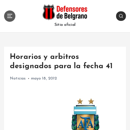
S
k
i
p
Sitio oficial
t
o
c
o
Horarios y arbitros
n
t
designados para la fecha 41
e
n
Noticias
mayo 18, 2012
t