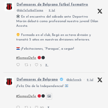
Defensores de Belgrano fútbol formativo
@defefutbolforma
·
9 Jul
En el encuentro del sábado ante Deportivo
Morón debutó como profesional nuestro juvenil Dilan
Acosta.
Formado en el club, llegó en octava división y
transitó 5 años en nuestras divisiones inferiores.
¡Felicitaciones, “Paragua”, a seguir!
#SomosDefe
1
5
X
Defensores de Belgrano
@defeweb
·
9 Jul
¡Feliz Día de la Independencia!
#SomosDefe
1
20
X