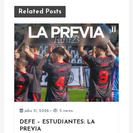
g
Related Posts
a
c
i
ó
n
d
e
julio 31, 2026
5 views
DEFE – ESTUDIANTES: LA
e
PREVIA