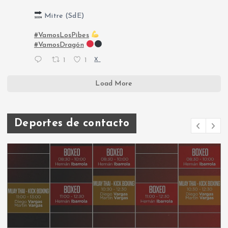
Mitre (SdE)
#VamosLosPibes
#VamosDragón
1
1
X
Load More
Deportes de contacto