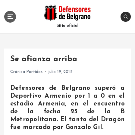
S
k
i
p
Sitio oficial
t
o
c
o
Se afianza arriba
n
t
Crónica Partidos
julio 19, 2015
e
n
t
Defensores de Belgrano superó a
Deportivo Armenio por 1 a 0 en el
estadio Armenia, en el encuentro
de la fecha 25 de la B
Metropolitana. El tanto del Dragón
fue marcado por Gonzalo Gil.