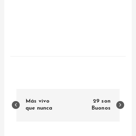
N
Más vivo
29 son
a
que nunca
Buonos
v