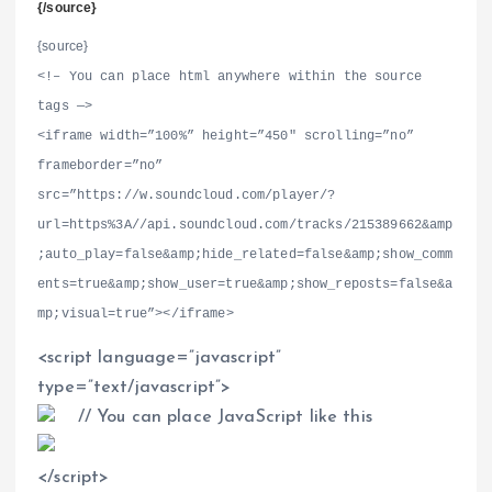
{/source}
{source}
<
!– You can place html anywhere within the source
tags —
>
<
iframe width=”100%” height=”450″ scrolling=”no”
frameborder=”no”
src=”https://w.soundcloud.com/player/?
url=https%3A//api.soundcloud.com/tracks/215389662&amp
;auto_play=false&amp;hide_related=false&amp;show_comm
ents=true&amp;show_user=true&amp;show_reposts=false&a
mp;visual=true”
>
<
/iframe
>
<
script language=”javascript”
type=”text/javascript”
>
// You can place JavaScript like this
<
/script
>