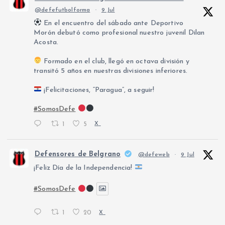
@defefutbolforma
·
9 Jul
En el encuentro del sábado ante Deportivo
Morón debutó como profesional nuestro juvenil Dilan
Acosta.
Formado en el club, llegó en octava división y
transitó 5 años en nuestras divisiones inferiores.
¡Felicitaciones, “Paragua”, a seguir!
#SomosDefe
1
5
X
Defensores de Belgrano
@defeweb
·
9 Jul
¡Feliz Día de la Independencia!
#SomosDefe
1
20
X