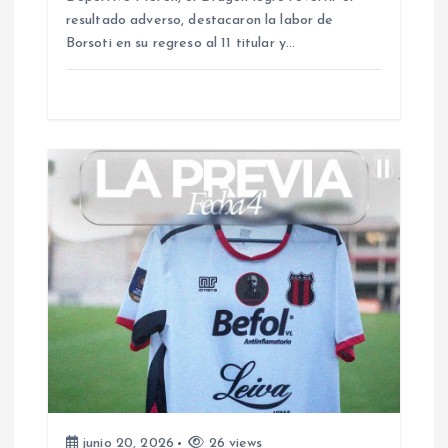
e
resultado adverso, destacaron la labor de
Borsoti en su regreso al 11 titular y…
n
t
r
a
d
a
s
junio 20, 2026
26 views