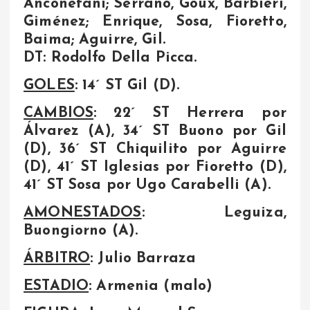
Anconetani; Serrano, Goux, Barbieri,
Giménez; Enrique, Sosa, Fioretto,
Baima; Aguirre, Gil.
DT: Rodolfo Della Picca.
GOLES
: 14´ ST Gil (D).
CAMBIOS
: 22´ ST Herrera por
Álvarez (A), 34´ ST Buono por Gil
(D), 36´ ST Chiquilito por Aguirre
(D), 41´ ST Iglesias por Fioretto (D),
41´ ST Sosa por Ugo Carabelli (A).
AMONESTADOS
: Leguiza,
Buongiorno (A).
ÁRBITRO
: Julio Barraza
ESTADIO
: Armenia (malo)