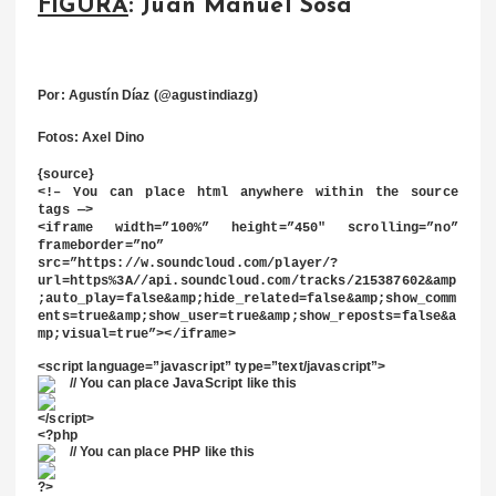
FIGURA
: Juan Manuel Sosa
Por: Agustín Díaz (@agustindiazg)
Fotos: Axel Dino
{source}
<
!– You can place html anywhere within the source
tags —
>
<
iframe width=”100%” height=”450″ scrolling=”no”
frameborder=”no”
src=”https://w.soundcloud.com/player/?
url=https%3A//api.soundcloud.com/tracks/215387602&amp
;auto_play=false&amp;hide_related=false&amp;show_comm
ents=true&amp;show_user=true&amp;show_reposts=false&a
mp;visual=true”
>
<
/iframe
>
<
script language=”javascript” type=”text/javascript”
>
// You can place JavaScript like this
<
/script
>
<
?php
// You can place PHP like this
?
>