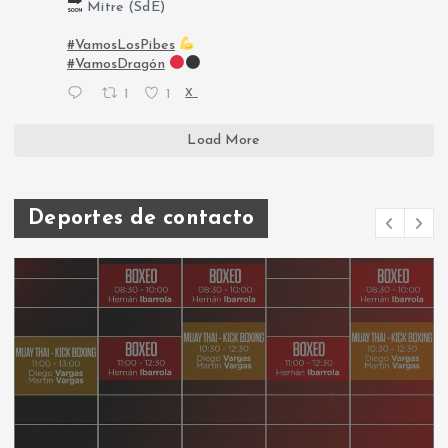
Mitre (SdE)
#VamosLosPibes
#VamosDragón
1
1
X
Load More
Deportes de contacto