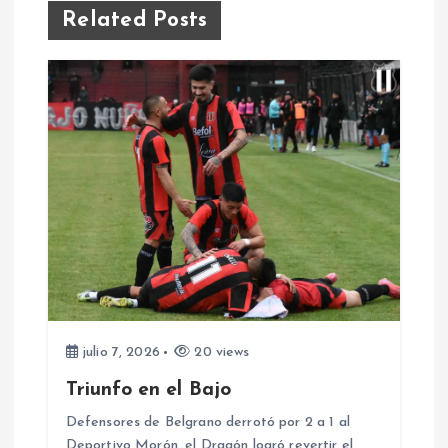
e
Related Posts
g
a
c
i
ó
n
d
julio 7, 2026
20 views
Triunfo en el Bajo
e
Defensores de Belgrano derrotó por 2 a 1 al
Deportivo Morón, el Dragón logró revertir el