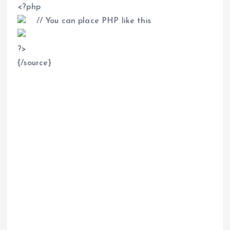
<
?php
// You can place PHP like this
?
>
{/source}