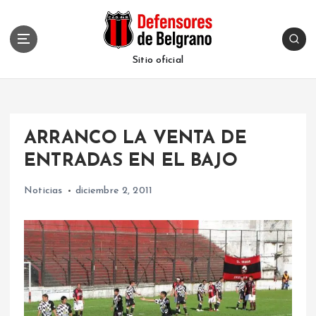
S
k
i
p
Sitio oficial
t
o
c
o
ARRANCO LA VENTA DE
n
t
ENTRADAS EN EL BAJO
e
n
Noticias
diciembre 2, 2011
t