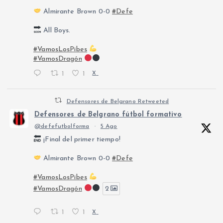
Almirante Brown 0-0
#Defe
All Boys.
#VamosLosPibes
#VamosDragón
1
1
X
Defensores de Belgrano Retweeted
Defensores de Belgrano fútbol formativo
@defefutbolforma
·
5 Ago
¡Final del primer tiempo!
Almirante Brown 0-0
#Defe
#VamosLosPibes
#VamosDragón
2
1
1
X