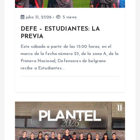
d
e
julio 31, 2026
5 views
DEFE – ESTUDIANTES: LA
e
PREVIA
n
Este sábado a partir de las 15:00 horas, en el
marco de la fecha número 23, de la zona A, de la
Primera Nacional, Defensores de belgrano
t
recibe a Estudiantes…
r
a
d
a