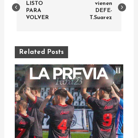
a
LISTO
vienen
PARA
DEFE-
VOLVER
T.Suarez
v
e
g
Related Posts
a
c
i
ó
n