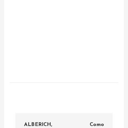
N
ALBERICH,
Como