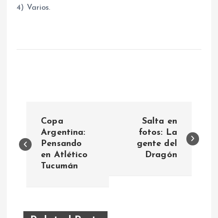
4) Varios.
N
Copa
Salta en
a
Argentina:
fotos: La
Pensando
gente del
en Atlético
Dragón
v
Tucumán
e
g