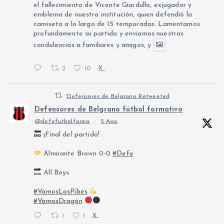
el fallecimiento de Vicente Giardullo, exjugador y
emblema de nuestra institución, quien defendió la
camiseta a lo largo de 15 temporadas. Lamentamos
profundamente su partida y enviamos nuestras
condolencias a familiares y amigos, y
2
10
X
Defensores de Belgrano Retweeted
Defensores de Belgrano fútbol formativo
@defefutbolforma
·
5 Ago
¡Final del partido!
Almirante Brown 0-0
#Defe
All Boys.
#VamosLosPibes
#VamosDragón
1
1
X