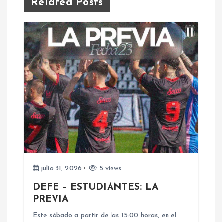
Related Posts
a
c
i
ó
n
d
e
julio 31, 2026
5 views
e
DEFE – ESTUDIANTES: LA
PREVIA
n
Este sábado a partir de las 15:00 horas, en el