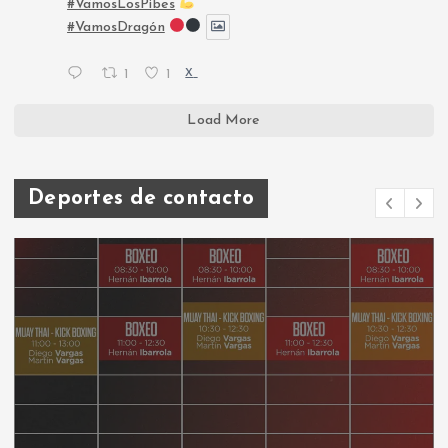
#VamosLosPibes
#VamosDragón
1
1
X
Load More
Deportes de contacto