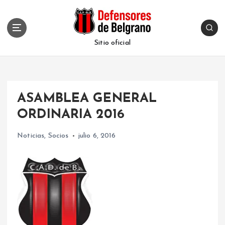
S
k
i
p
Sitio oficial
t
o
c
o
ASAMBLEA GENERAL
n
t
ORDINARIA 2016
e
n
Noticias
,
Socios
julio 6, 2016
t