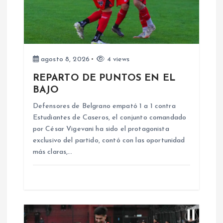
ó
n
d
agosto 8, 2026
4 views
e
REPARTO DE PUNTOS EN EL
BAJO
e
Defensores de Belgrano empató 1 a 1 contra
n
Estudiantes de Caseros, el conjunto comandado
por César Vigevani ha sido el protagonista
exclusivo del partido, contó con las oportunidad
t
más claras,…
r
a
d