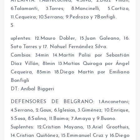
ATLANTA: 1.Aurrecochea; 4.Silva, 2.Díaz Villán,
6.Talamonti, 3.Torres; 8.Mancinelli, 5.Cortizo,
11.Cequeira; 10.Serrano; 9.Pedrozo y 7Bonfigli.
S
uplentes: 12.Mauro Dobler, 15.Juan Galeano, 16.
Soto Torres y 17. Nahuel Fernández Silva.
Cambios: 34min 14.Martín Palisi por Sebastián
Díaz Villán, 81min 13.Matías Quiroga por Ángel
Cequeira, 85min 18.Diego Martín por Emiliano
Bonfigli
DT: Aníbal Biggeri
DEFENSORES DE BELGRANO: 1.Anconetani;
4.Serrano, 2.Goux, 6.Iglesias, 3.Giménez; 10.Enrique,
5.Sosa, 8.Salina, 11.Baima; 7.Amaya y 9.Buono.
Suplentes: 12.Cristian Moyano, 13.Ariel Groothuis,
14.Cristian Quiñónez, 15.Emmanuel Cruz y 16.Diego