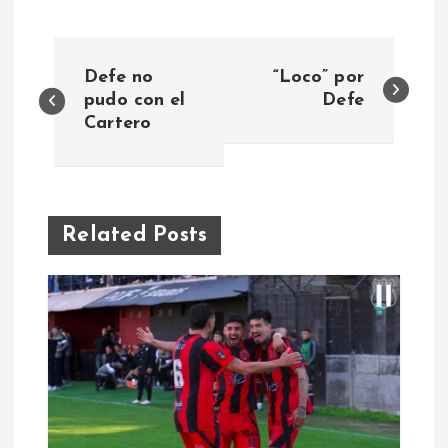
N
Defe no
“Loco” por
a
pudo con el
Defe
Cartero
v
e
Related Posts
g
a
c
i