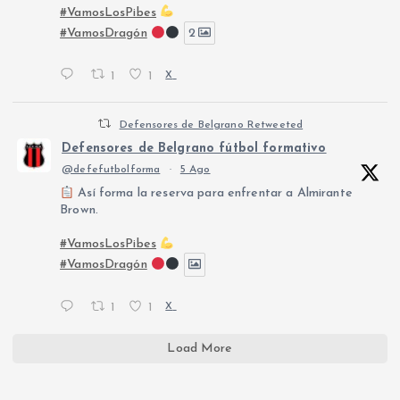
#VamosLosPibes
#VamosDragón
2
1
1
X
Defensores de Belgrano Retweeted
Defensores de Belgrano fútbol formativo
@defefutbolforma
·
5 Ago
Así forma la reserva para enfrentar a Almirante
Brown.
#VamosLosPibes
#VamosDragón
1
1
X
Load More