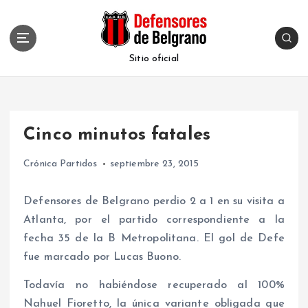
S
k
i
p
Sitio oficial
t
o
c
o
Cinco minutos fatales
n
t
Crónica Partidos
septiembre 23, 2015
e
n
t
Defensores de Belgrano perdio 2 a 1 en su visita a
Atlanta, por el partido correspondiente a la
fecha 35 de la B Metropolitana. El gol de Defe
fue marcado por Lucas Buono.
Todavía no habiéndose recuperado al 100%
Nahuel Fioretto, la única variante obligada que