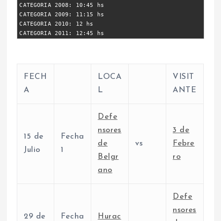
CATEGORIA 2008: 10:45 hs
CATEGORIA 2009: 11:15 hs
CATEGORIA 2010: 12 hs
CATEGORIA 2011: 12:45 hs
FECH
LOCA
VISIT
A
L
ANTE
Defe
nsores
3 de
15 de
Fecha
de
vs
Febre
Julio
1
Belgr
ro
ano
Defe
nsores
29 de
Fecha
Hurac