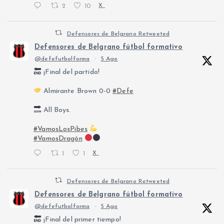
2
10
X
Defensores de Belgrano Retweeted
Defensores de Belgrano fútbol formativo
@defefutbolforma
·
5 Ago
¡Final del partido!
Almirante Brown 0-0
#Defe
All Boys.
#VamosLosPibes
#VamosDragón
1
1
X
Defensores de Belgrano Retweeted
Defensores de Belgrano fútbol formativo
@defefutbolforma
·
5 Ago
¡Final del primer tiempo!