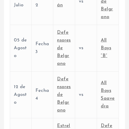
vs
de
Julio
2
án
Belgr
ano
Defe
05 de
nsores
All
Fecha
Agost
de
vs
Boys
3
o
Belgr
“B”
ano
Defe
All
12 de
nsores
Fecha
Boys
Agost
de
vs
4
Saave
o
Belgr
dra
ano
Estrel
Defe