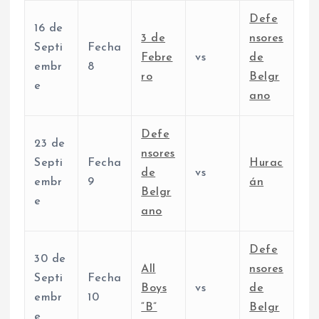
Defe
16 de
3 de
nsores
Septi
Fecha
Febre
vs
de
embr
8
ro
Belgr
e
ano
Defe
23 de
nsores
Septi
Fecha
Hurac
de
vs
embr
9
án
Belgr
e
ano
Defe
30 de
All
nsores
Septi
Fecha
Boys
vs
de
embr
10
“B”
Belgr
e