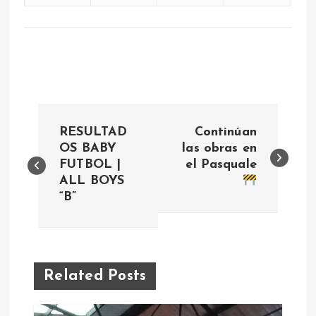
N
RESULTAD
Continúan
a
OS BABY
las obras en
FUTBOL |
el Pasquale
ALL BOYS
v
“B”
e
g
Related Posts
a