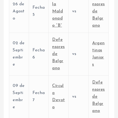
26 de
la
nsores
Fecha
Agost
Mald
vs
de
5
o
onad
Belgr
o “B”
ano
Defe
02 de
Argen
nsores
Septi
Fecha
tinos
de
vs
embr
6
Junior
Belgr
e
s
ano
Defe
09 de
Círcul
nsores
Septi
Fecha
o
vs
de
embr
7
Devot
Belgr
e
o
ano