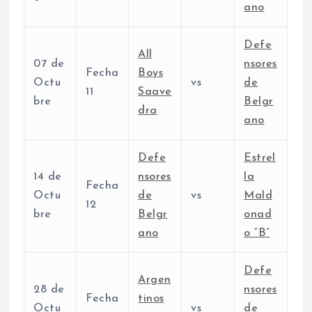
ano
Defe
All
07 de
nsores
Fecha
Boys
Octu
vs
de
11
Saave
bre
Belgr
dra
ano
Defe
Estrel
14 de
nsores
la
Fecha
Octu
de
vs
Mald
12
bre
Belgr
onad
ano
o “B”
Defe
Argen
28 de
nsores
Fecha
tinos
Octu
vs
de