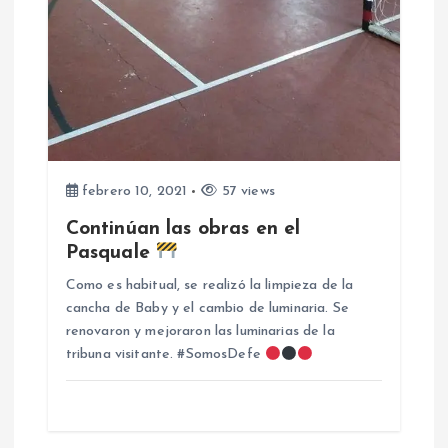
r
a
d
a
febrero 10, 2021
57 views
s
Continúan las obras en el
Pasquale
Como es habitual, se realizó la limpieza de la
cancha de Baby y el cambio de luminaria. Se
renovaron y mejoraron las luminarias de la
tribuna visitante. #SomosDefe