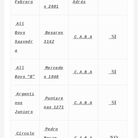
Febrero
Adrés
s 2681
All
Boys
Besares
SI
C.A.B.A
Saavedr
3142
a
All
Mercede
SI
C.A.B.A
Boys “B”
s 1948
Argenti
Puntare
SI
nos
C.A.B.A
nas 1271
Juniors
Pedro
Círculo
NO