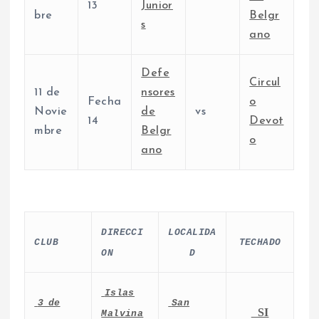
13
Junior
bre
Belgr
s
ano
Defe
Circul
11 de
nsores
Fecha
o
Novie
de
vs
14
Devot
mbre
Belgr
o
ano
DIRECCI
LOCALIDA
CLUB
TECHADO
ON
D
Islas
3 de
San
SI
Malvina