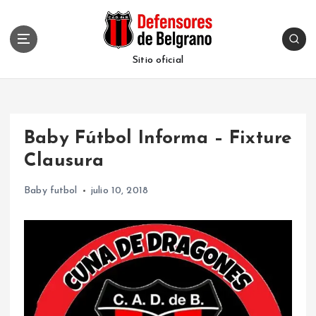
S
k
i
p
Sitio oficial
t
o
c
o
Baby Fútbol Informa – Fixture
n
t
Clausura
e
n
Baby futbol
julio 10, 2018
t