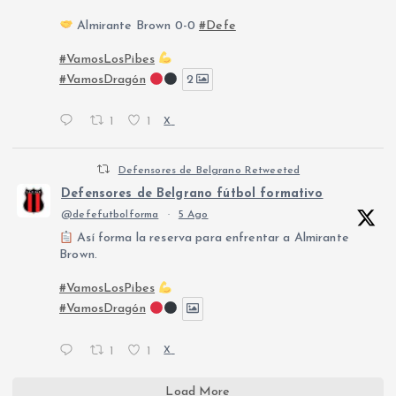
Almirante Brown 0-0
#Defe
#VamosLosPibes
#VamosDragón
2
1
1
X
Defensores de Belgrano Retweeted
Defensores de Belgrano fútbol formativo
@defefutbolforma
·
5 Ago
Así forma la reserva para enfrentar a Almirante
Brown.
#VamosLosPibes
#VamosDragón
1
1
X
Load More