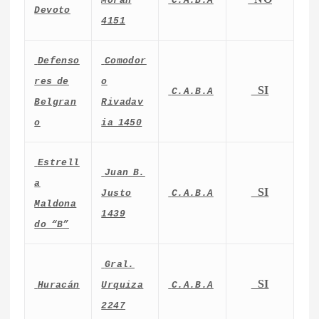
Moran
C.A.B.A
Devoto
4151
Defenso
Comodor
res de
o
SI
C.A.B.A
Belgran
Rivadav
o
ia 1450
Estrell
Juan B.
a
SI
Justo
C.A.B.A
Maldona
1439
do “B”
Gral.
SI
Huracán
Urquiza
C.A.B.A
2247