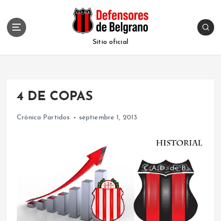
S
k
i
p
Sitio oficial
t
o
c
o
4 DE COPAS
n
t
Crónica Partidos
septiembre 1, 2013
e
n
t