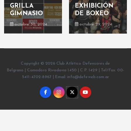
Boxeo: velada
¡nueva
boxística
actividad!
junio 23, 2019
junio 17, 2019
Copyright © 2026 Club Atlético Defensores de
Belgrano | Comodoro Rivadavia 1450 | C.P. 1429 | Tel/Fax: 00-
5411-4702-8967 | Email: info@defeweb.com.ar