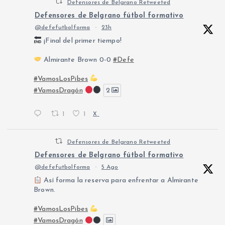
Defensores de Belgrano Retweeted
Defensores de Belgrano fútbol formativo
@defefutbolforma
·
23h
¡Final del primer tiempo!
Almirante Brown 0-0
#Defe
#VamosLosPibes
#VamosDragón
2
1
1
X
Defensores de Belgrano Retweeted
Defensores de Belgrano fútbol formativo
@defefutbolforma
·
5 Ago
Así forma la reserva para enfrentar a Almirante
Brown.
#VamosLosPibes
#VamosDragón