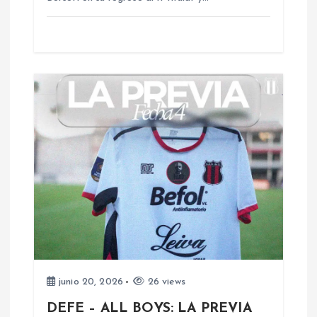
r
a
d
a
s
junio 20, 2026
26 views
DEFE – ALL BOYS: LA PREVIA