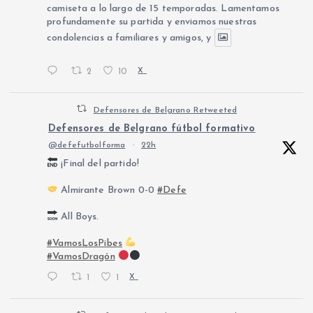
camiseta a lo largo de 15 temporadas. Lamentamos
profundamente su partida y enviamos nuestras
condolencias a familiares y amigos, y
2
10
X
Defensores de Belgrano Retweeted
Defensores de Belgrano fútbol formativo
@defefutbolforma
·
22h
¡Final del partido!
Almirante Brown 0-0
#Defe
All Boys.
#VamosLosPibes
#VamosDragón
1
1
X