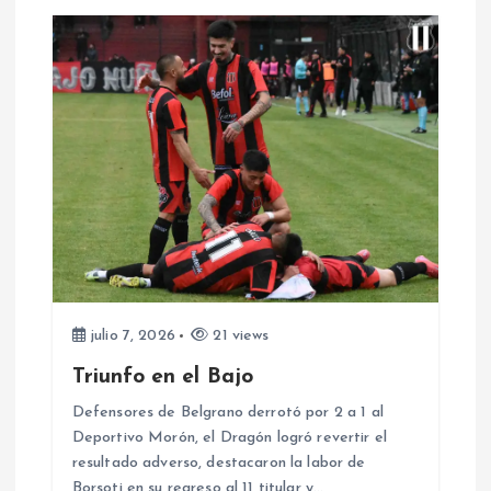
c
i
ó
n
d
e
julio 7, 2026
21 views
e
Triunfo en el Bajo
Defensores de Belgrano derrotó por 2 a 1 al
n
Deportivo Morón, el Dragón logró revertir el
resultado adverso, destacaron la labor de
t
Borsoti en su regreso al 11 titular y…