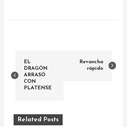
N
EL
Revancha
a
DRAGÓN
rápido
ARRASÓ
CON
v
PLATENSE
e
g
Related Posts
a