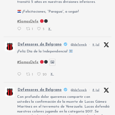
transitó 5 años en nuestras divisiones inferiores.
¡Felicitaciones, “Paragua”, a seguir!
#SomosDefe
1
5
X
Defensores de Belgrano
@defeweb
·
9 Jul
¡Feliz Día de la Independencia!
#SomosDefe
1
20
X
Defensores de Belgrano
@defeweb
·
8 Jul
Con profundo dolor queremos compartir con
ustedes la confirmación de la muerte de Lucas Gámez
Martínez en el terremoto de Venezuela. Lucas defendió
nuestros colores jugando en la categoría 2017. Se