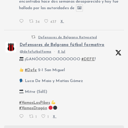
encontraba hace dos semanas desaparecido y hoy fue
hallado por las autoridades de
34
437
X
Defensores de Belgrano Retweeted
Defensores de Belgrano fútbol formativo
@defefutbolforma
·
8 Jul
¡GANÓOOOOOOOOOOOO
#DEFE
!
#Defe
2-1 San Miguel
Luca De Maio y Matías Gómez
Mitre (SdE)
#VamosLosPibes
#VamosDragón
1
1
X