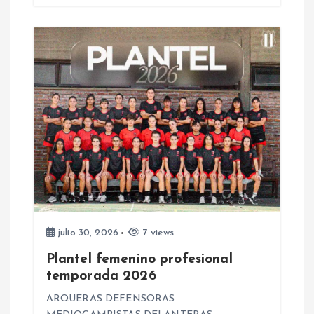
r
a
d
a
s
julio 30, 2026
7 views
Plantel femenino profesional
temporada 2026
ARQUERAS DEFENSORAS