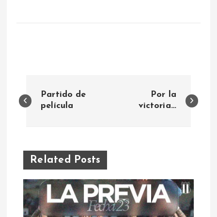
N
Partido de
Por la
a
película
victoria…
v
e
Related Posts
g
a