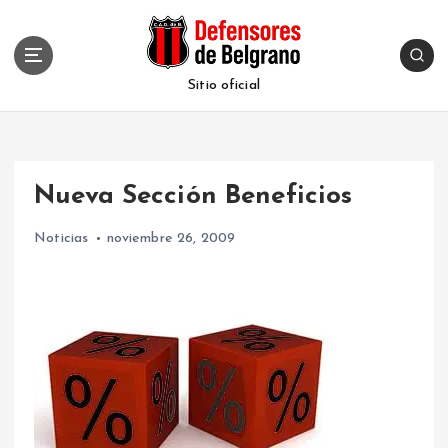
S
k
i
p
Sitio oficial
t
o
c
o
Nueva Sección Beneficios
n
t
Noticias
noviembre 26, 2009
e
n
t