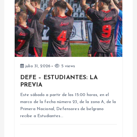
c
i
ó
n
d
julio 31, 2026
5 views
DEFE – ESTUDIANTES: LA
e
PREVIA
e
Este sábado a partir de las 15:00 horas, en el
marco de la fecha número 23, de la zona A, de la
n
Primera Nacional, Defensores de belgrano
recibe a Estudiantes…
t