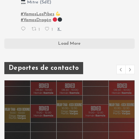
Mitre (SdE)
#VamosLosPibes
#VamosDragón
1
1
X
Load More
Deportes de contacto