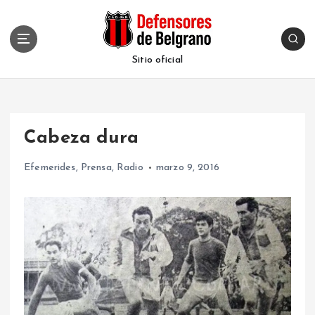
S
k
i
p
Sitio oficial
t
o
c
o
Cabeza dura
n
t
Efemerides
,
Prensa
,
Radio
marzo 9, 2016
e
n
t