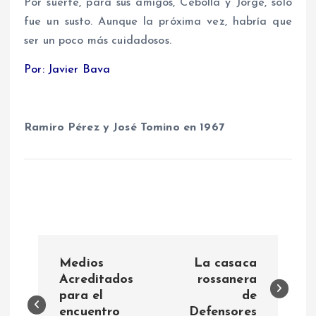
Por suerte, para sus amigos, Cebolla y Jorge, sólo
fue un susto. Aunque la próxima vez, habría que
ser un poco más cuidadosos.
Por: Javier Bava
Ramiro Pérez y José Tomino en 1967
N
Medios
La casaca
a
Acreditados
rossanera
para el
de
encuentro
Defensores