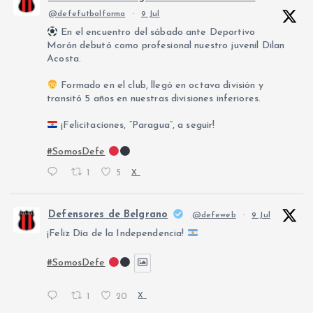
@defefutbolforma
·
9 Jul
En el encuentro del sábado ante Deportivo
Morón debutó como profesional nuestro juvenil Dilan
Acosta.
Formado en el club, llegó en octava división y
transitó 5 años en nuestras divisiones inferiores.
¡Felicitaciones, “Paragua”, a seguir!
#SomosDefe
1
5
X
Defensores de Belgrano
@defeweb
·
9 Jul
¡Feliz Día de la Independencia!
#SomosDefe
1
20
X