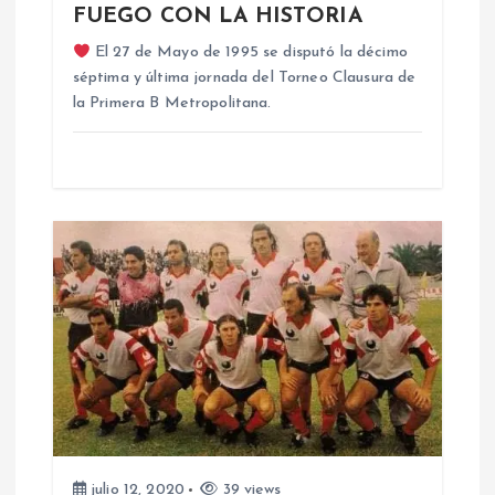
FUEGO CON LA HISTORIA
e
El 27 de Mayo de 1995 se disputó la décimo
séptima y última jornada del Torneo Clausura de
n
la Primera B Metropolitana.
t
r
a
d
a
s
julio 12, 2020
39 views