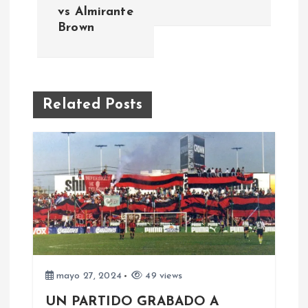
v
vs Almirante
Brown
e
g
a
Related Posts
c
i
ó
n
d
mayo 27, 2024
49 views
e
UN PARTIDO GRABADO A