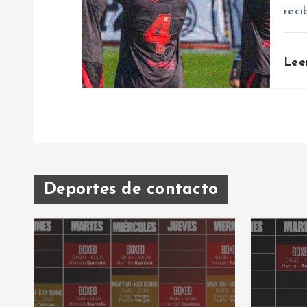
t
reci
r
Lee
a
d
a
Deportes de contacto
s