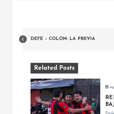
N
DEFE – COLÓN: LA PREVIA
a
v
Related Posts
e
ag
g
RE
a
BA
Defe