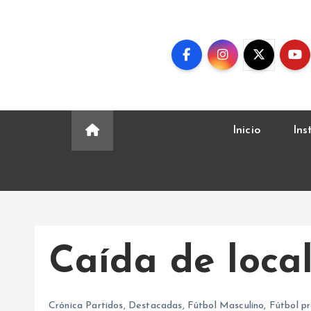
S
k
i
p
t
o
c
Inicio
Ins
o
n
t
e
n
t
Caída de loca
Crónica Partidos
,
Destacadas
,
Fútbol Masculino
,
Fútbol pr