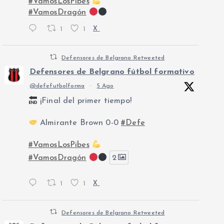
#VamosLosPibes
#VamosDragón
1
1
X
Defensores de Belgrano Retweeted
Defensores de Belgrano fútbol formativo
@defefutbolforma
·
5 Ago
¡Final del primer tiempo!
Almirante Brown 0-0
#Defe
#VamosLosPibes
#VamosDragón
2
1
1
X
Defensores de Belgrano Retweeted