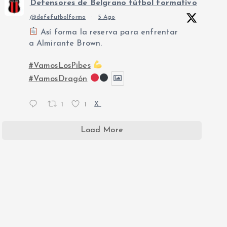
Defensores de Belgrano fútbol formativo
@defefutbolforma
·
5 Ago
Así forma la reserva para enfrentar
a Almirante Brown.
#VamosLosPibes
#VamosDragón
1
1
X
Load More