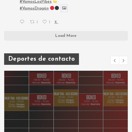
#VamosLosPibes
#VamosDragón
1
1
X
Load More
Deportes de contacto