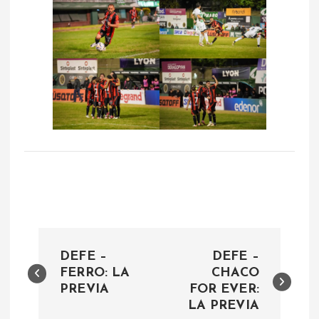
N
DEFE –
DEFE –
a
FERRO: LA
CHACO
PREVIA
FOR EVER:
LA PREVIA
v