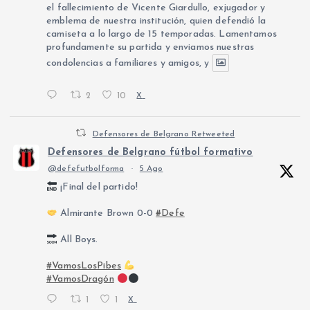
el fallecimiento de Vicente Giardullo, exjugador y
emblema de nuestra institución, quien defendió la
camiseta a lo largo de 15 temporadas. Lamentamos
profundamente su partida y enviamos nuestras
condolencias a familiares y amigos, y
2
10
X
Defensores de Belgrano Retweeted
Defensores de Belgrano fútbol formativo
@defefutbolforma
·
5 Ago
¡Final del partido!
Almirante Brown 0-0
#Defe
All Boys.
#VamosLosPibes
#VamosDragón
1
1
X