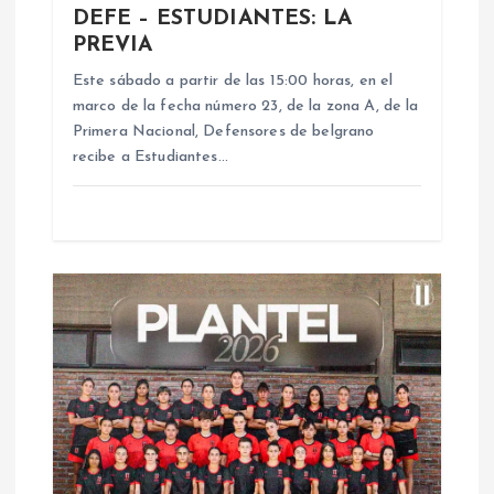
DEFE – ESTUDIANTES: LA
e
PREVIA
n
Este sábado a partir de las 15:00 horas, en el
marco de la fecha número 23, de la zona A, de la
Primera Nacional, Defensores de belgrano
t
recibe a Estudiantes…
r
a
d
a
s