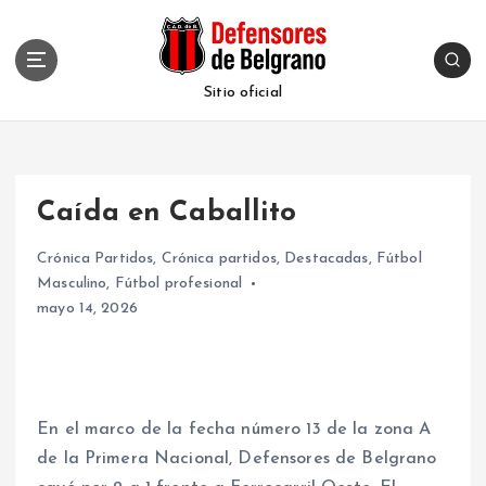
S
k
i
p
Sitio oficial
t
o
c
o
Caída en Caballito
n
t
Crónica Partidos
,
Crónica partidos
,
Destacadas
,
Fútbol
e
Masculino
,
Fútbol profesional
n
mayo 14, 2026
t
En el marco de la fecha número 13 de la zona A
de la Primera Nacional, Defensores de Belgrano