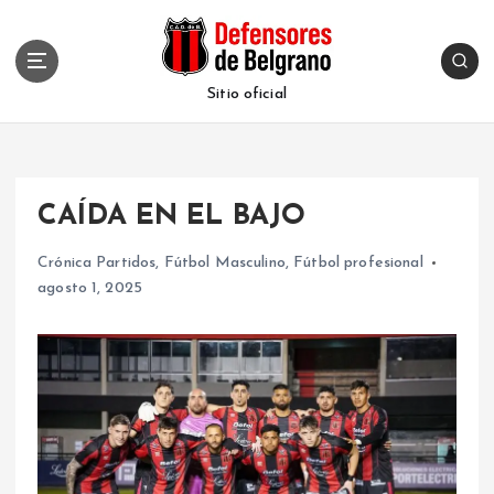
S
k
i
p
Sitio oficial
t
o
c
o
CAÍDA EN EL BAJO
n
t
Crónica Partidos
,
Fútbol Masculino
,
Fútbol profesional
e
agosto 1, 2025
n
t