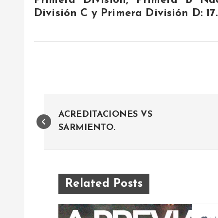
Primera División, Primera B Nac
División C y Primera División D: 17
N
ACREDITACIONES VS
a
SARMIENTO.
v
e
Related Posts
g