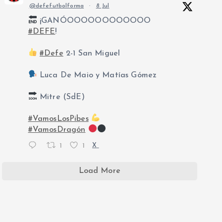
@defefutbolforma
·
8 Jul
¡GANÓOOOOOOOOOOOO
#DEFE
!
#Defe
2-1 San Miguel
Luca De Maio y Matías Gómez
Mitre (SdE)
#VamosLosPibes
#VamosDragón
1
1
X
Load More