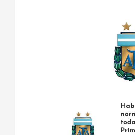
Habi
norm
toda
Prim