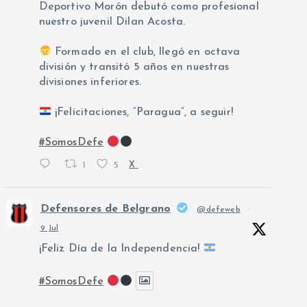
Deportivo Morón debutó como profesional
nuestro juvenil Dilan Acosta.
Formado en el club, llegó en octava
división y transitó 5 años en nuestras
divisiones inferiores.
¡Felicitaciones, “Paragua”, a seguir!
#SomosDefe
1
5
X
Defensores de Belgrano
@defeweb
·
9 Jul
¡Feliz Día de la Independencia!
#SomosDefe