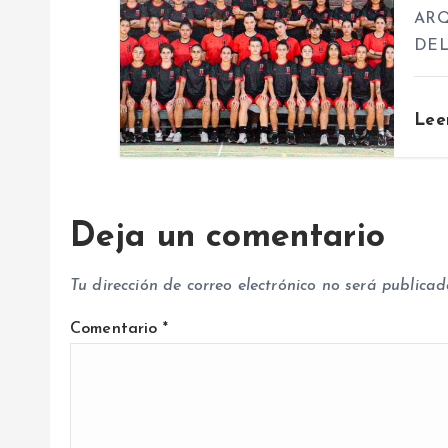
ARQ
n
DE
t
Lee
r
a
Deja un comentario
d
Tu dirección de correo electrónico no será publicad
a
Comentario
*
s