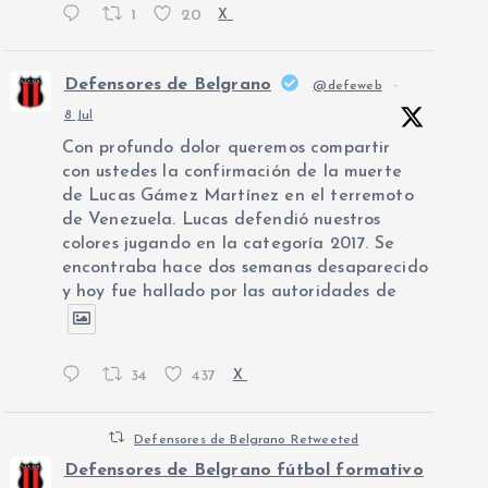
1
20
X
Defensores de Belgrano
@defeweb
·
8 Jul
Con profundo dolor queremos compartir
con ustedes la confirmación de la muerte
de Lucas Gámez Martínez en el terremoto
de Venezuela. Lucas defendió nuestros
colores jugando en la categoría 2017. Se
encontraba hace dos semanas desaparecido
y hoy fue hallado por las autoridades de
34
437
X
Defensores de Belgrano Retweeted
Defensores de Belgrano fútbol formativo