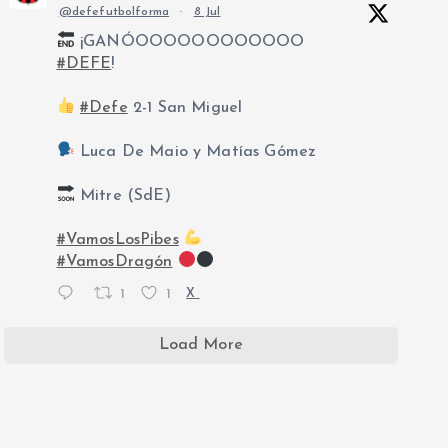
@defefutbolforma
·
8 Jul
¡GANÓOOOOOOOOOOOO
#DEFE
!
#Defe
2-1 San Miguel
Luca De Maio y Matías Gómez
Mitre (SdE)
#VamosLosPibes
#VamosDragón
1
1
X
Load More