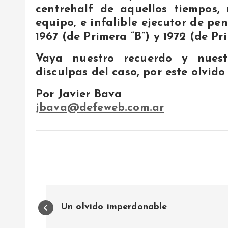
centrehalf de aquellos tiempos,
equipo, e infalible ejecutor de p
1967 (de Primera “B”) y 1972 (de Pri
Vaya nuestro recuerdo y nues
disculpas del caso, por este olvid
Por Javier Bava
jbava@defeweb.com.ar
N
Un olvido imperdonable
a