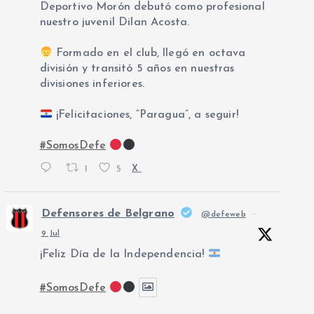
Deportivo Morón debutó como profesional
nuestro juvenil Dilan Acosta.
Formado en el club, llegó en octava
división y transitó 5 años en nuestras
divisiones inferiores.
¡Felicitaciones, “Paragua”, a seguir!
#SomosDefe
1
5
X
Defensores de Belgrano
@defeweb
·
9 Jul
¡Feliz Día de la Independencia!
#SomosDefe