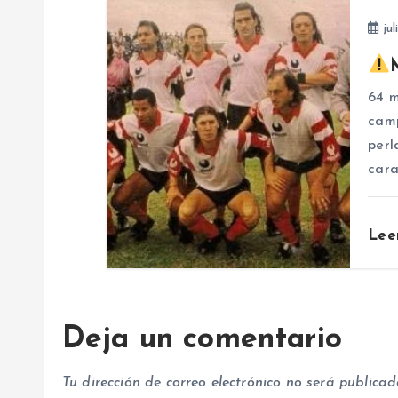
jul
d
e
64 m
camp
e
perl
cara
n
t
Lee
r
Deja un comentario
a
Tu dirección de correo electrónico no será publicad
d