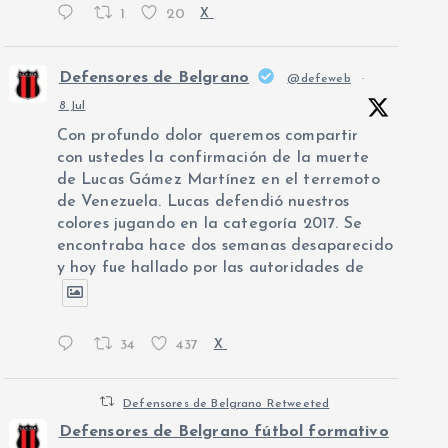
1
20
X
Defensores de Belgrano
@defeweb
·
8 Jul
Con profundo dolor queremos compartir
con ustedes la confirmación de la muerte
de Lucas Gámez Martínez en el terremoto
de Venezuela. Lucas defendió nuestros
colores jugando en la categoría 2017. Se
encontraba hace dos semanas desaparecido
y hoy fue hallado por las autoridades de
34
437
X
Defensores de Belgrano Retweeted
Defensores de Belgrano fútbol formativo