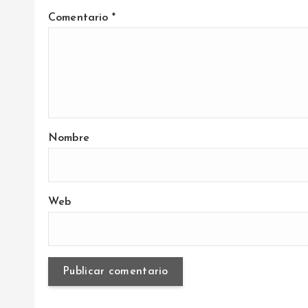
Comentario
*
a
s
Nombre
Web