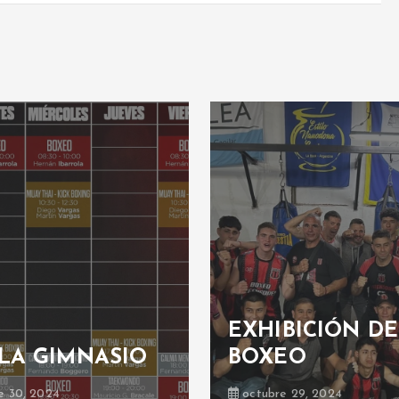
IBICIÓN DE
Boxeo: velada
EO
boxística
e 29, 2024
junio 23, 2019