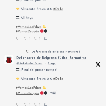
¡Final del partido!
Almirante Brown 0-0
#Defe
All Boys.
#VamosLosPibes
#VamosDragón
1
1
X
Defensores de Belgrano Retweeted
Defensores de Belgrano fútbol formativo
@defefutbolforma
·
5 Ago
¡Final del primer tiempo!
Almirante Brown 0-0
#Defe
#VamosLosPibes
#VamosDragón
2
1
1
X