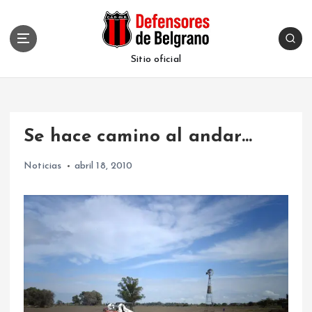
S
k
i
p
Sitio oficial
t
o
c
o
Se hace camino al andar…
n
t
Noticias
abril 18, 2010
e
n
t