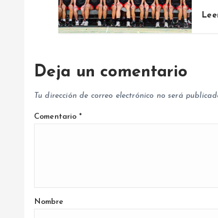
t
Lee
r
a
Deja un comentario
d
Tu dirección de correo electrónico no será publicad
a
Comentario
*
s
Nombre