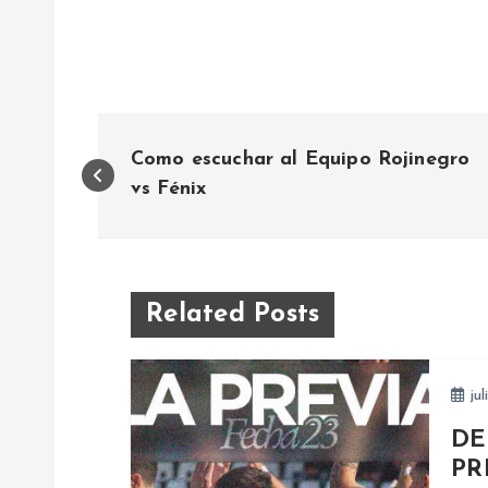
N
Como escuchar al Equipo Rojinegro
a
vs Fénix
v
e
Related Posts
g
jul
a
DE
PR