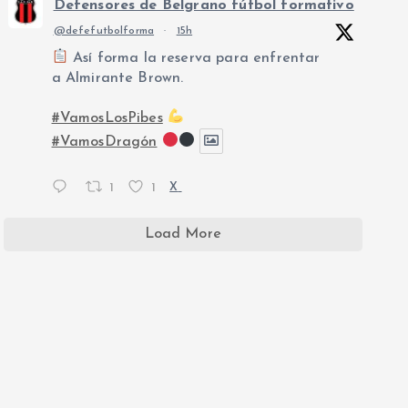
Defensores de Belgrano fútbol formativo
@defefutbolforma
·
15h
Así forma la reserva para enfrentar
a Almirante Brown.
#VamosLosPibes
#VamosDragón
1
1
X
Load More