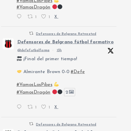
#VamosLosPibes
#VamosDragón
1
1
X
Defensores de Belgrano Retweeted
Defensores de Belgrano fútbol formativo
@defefutbolforma
·
13h
¡Final del primer tiempo!
Almirante Brown 0-0
#Defe
#VamosLosPibes
#VamosDragón
2
1
1
X
Defensores de Belgrano Retweeted