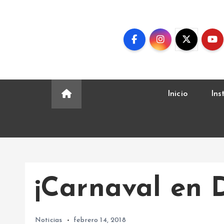
S
k
i
p
t
o
c
Inicio
Ins
o
n
t
e
n
t
¡Carnaval en 
Noticias
febrero 14, 2018