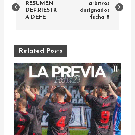
a
RESUMEN
árbitros
DEP.RIESTR
designados
A-DEFE
fecha 8
v
e
g
Related Posts
a
c
i
ó
n