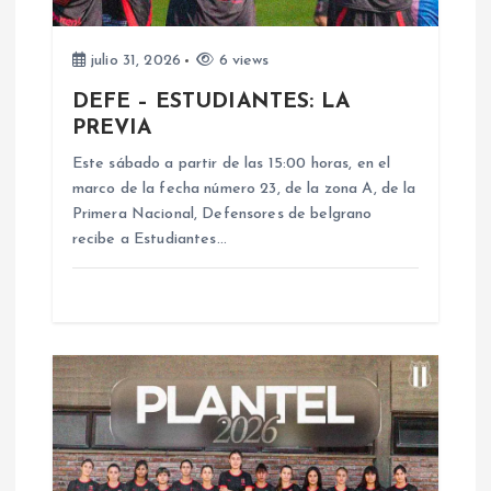
d
e
julio 31, 2026
6 views
DEFE – ESTUDIANTES: LA
e
PREVIA
n
Este sábado a partir de las 15:00 horas, en el
marco de la fecha número 23, de la zona A, de la
Primera Nacional, Defensores de belgrano
t
recibe a Estudiantes…
r
a
d
a