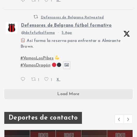
1
1
X
Defensores de Belgrano Retweeted
Defensores de Belgrano fútbol formativo
@defefutbolforma
·
5 Ago
Así forma la reserva para enfrentar a Almirante
Brown.
#VamosLosPibes
#VamosDragón
1
1
X
Load More
Deportes de contacto