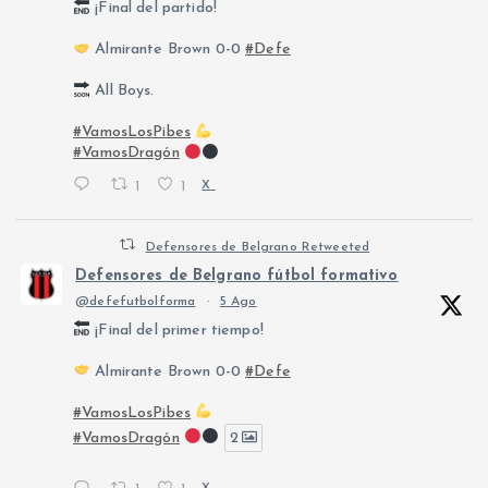
¡Final del partido!
Almirante Brown 0-0
#Defe
All Boys.
#VamosLosPibes
#VamosDragón
1
1
X
Defensores de Belgrano Retweeted
Defensores de Belgrano fútbol formativo
@defefutbolforma
·
5 Ago
¡Final del primer tiempo!
Almirante Brown 0-0
#Defe
#VamosLosPibes
#VamosDragón
2