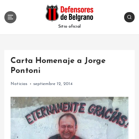
S
k
i
p
Sitio oficial
t
o
c
o
Carta Homenaje a Jorge
n
t
Pontoni
e
n
Noticias
septiembre 12, 2014
t