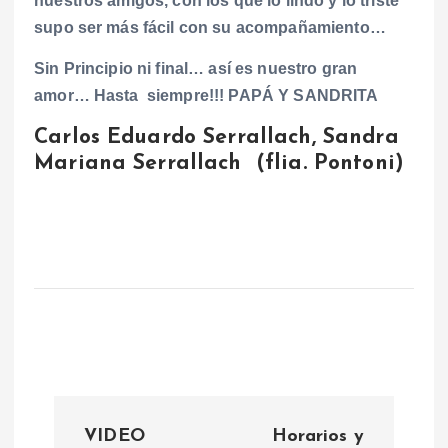
nuestros amigos, con los que lo lindo y lo triste
supo ser más fácil con su acompañamiento…
Sin Principio ni final… así es nuestro gran
amor… Hasta siempre!!! PAPÁ Y SANDRITA
Carlos Eduardo Serrallach, Sandra
Mariana Serrallach (flia. Pontoni)
N
VIDEO
Horarios y