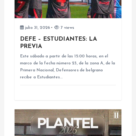
n
d
julio 31, 2026
7 views
DEFE – ESTUDIANTES: LA
e
PREVIA
e
Este sábado a partir de las 15:00 horas, en el
marco de la fecha número 23, de la zona A, de la
n
Primera Nacional, Defensores de belgrano
recibe a Estudiantes…
t
r
a
d