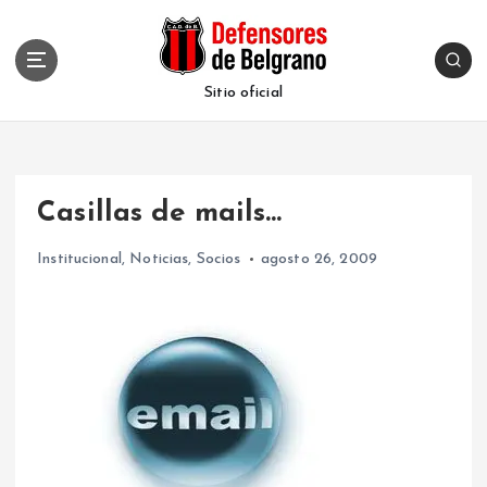
S
k
i
p
Sitio oficial
t
o
c
o
Casillas de mails…
n
t
Institucional
,
Noticias
,
Socios
agosto 26, 2009
e
n
t