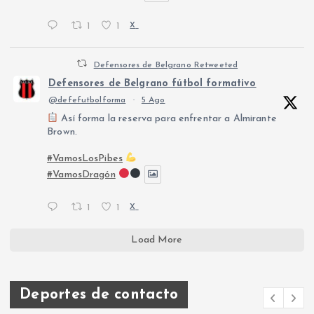
1
1
X
Defensores de Belgrano Retweeted
Defensores de Belgrano fútbol formativo
@defefutbolforma
·
5 Ago
Así forma la reserva para enfrentar a Almirante
Brown.
#VamosLosPibes
#VamosDragón
1
1
X
Load More
Deportes de contacto