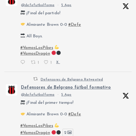
@defefutbolforma
·
5 Ago
¡Final del partido!
Almirante Brown 0-0
#Defe
All Boys.
#VamosLosPibes
#VamosDragón
1
1
X
Defensores de Belgrano Retweeted
Defensores de Belgrano fútbol formativo
@defefutbolforma
·
5 Ago
¡Final del primer tiempo!
Almirante Brown 0-0
#Defe
#VamosLosPibes
#VamosDragón
2