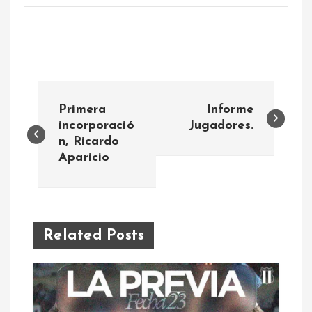
N
Primera
Informe
a
incorporació
Jugadores.
n, Ricardo
Aparicio
v
e
g
Related Posts
a
c