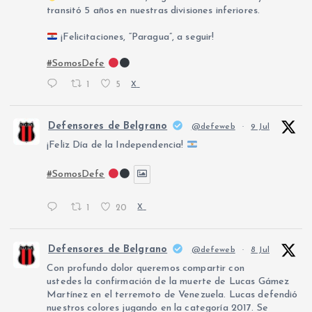
transitó 5 años en nuestras divisiones inferiores.
¡Felicitaciones, “Paragua”, a seguir!
#SomosDefe
1
5
X
Defensores de Belgrano
@defeweb
·
9 Jul
¡Feliz Día de la Independencia!
#SomosDefe
1
20
X
Defensores de Belgrano
@defeweb
·
8 Jul
Con profundo dolor queremos compartir con
ustedes la confirmación de la muerte de Lucas Gámez
Martínez en el terremoto de Venezuela. Lucas defendió
nuestros colores jugando en la categoría 2017. Se