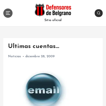
S
k
i
p
Sitio oficial
t
o
c
o
Ultimas cuentas…
n
t
Noticias
diciembre 28, 2009
e
n
t