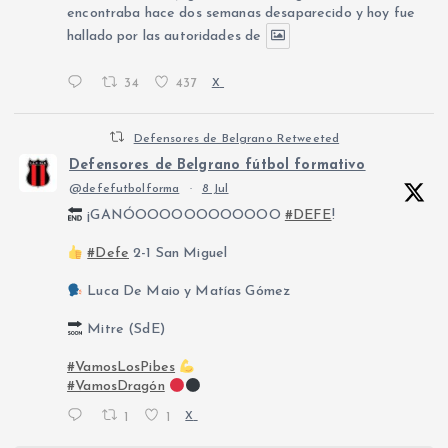
encontraba hace dos semanas desaparecido y hoy fue
hallado por las autoridades de
34
437
X
Defensores de Belgrano Retweeted
Defensores de Belgrano fútbol formativo
@defefutbolforma
·
8 Jul
¡GANÓOOOOOOOOOOOO
#DEFE
!
#Defe
2-1 San Miguel
Luca De Maio y Matías Gómez
Mitre (SdE)
#VamosLosPibes
#VamosDragón
1
1
X