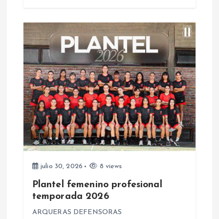
a
d
a
s
julio 30, 2026
8 views
Plantel femenino profesional
temporada 2026
ARQUERAS DEFENSORAS