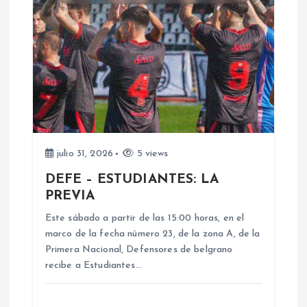
i
ó
n
d
e
julio 31, 2026
5 views
DEFE – ESTUDIANTES: LA
e
PREVIA
n
Este sábado a partir de las 15:00 horas, en el
marco de la fecha número 23, de la zona A, de la
Primera Nacional, Defensores de belgrano
t
recibe a Estudiantes…
r