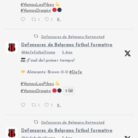
#VamosLosPibes
#VamosDragón
1
1
X
Defensores de Belgrano Retweeted
Defensores de Belgrano fútbol formativo
@defefutbolforma
·
5 Ago
¡Final del primer tiempo!
Almirante Brown 0-0
#Defe
#VamosLosPibes
#VamosDragón
2
1
1
X
Defensores de Belgrano Retweeted
Defensores de Belgrano fútbol formativo