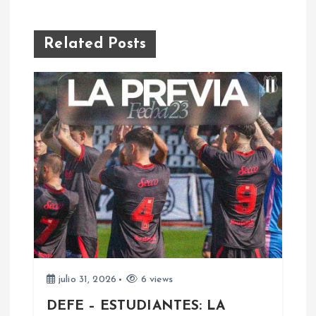
v
e
Related Posts
g
a
c
i
ó
n
d
julio 31, 2026
6 views
DEFE – ESTUDIANTES: LA