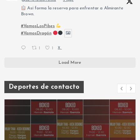
@defefutbolforma
·
5 Ago
Así forma la reserva para enfrentar a Almirante
Brown.
#VamosLosPibes
#VamosDragón
1
1
X
Load More
Deportes de contacto