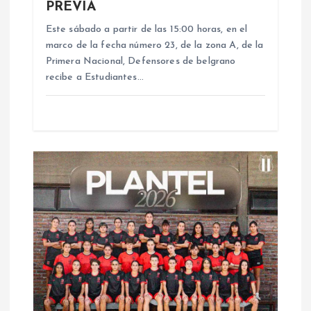
e
PREVIA
e
Este sábado a partir de las 15:00 horas, en el
marco de la fecha número 23, de la zona A, de la
n
Primera Nacional, Defensores de belgrano
recibe a Estudiantes…
t
r
a
d
a
s