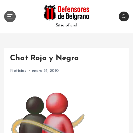
S
k
i
p
Sitio oficial
t
o
c
o
Chat Rojo y Negro
n
t
Noticias
enero 31, 2010
e
n
t