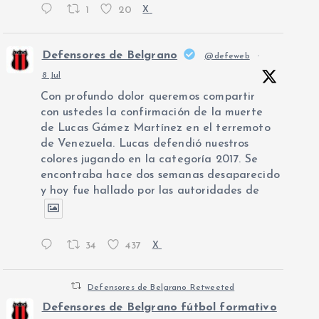
1
20
X
Defensores de Belgrano
@defeweb
·
8 Jul
Con profundo dolor queremos compartir
con ustedes la confirmación de la muerte
de Lucas Gámez Martínez en el terremoto
de Venezuela. Lucas defendió nuestros
colores jugando en la categoría 2017. Se
encontraba hace dos semanas desaparecido
y hoy fue hallado por las autoridades de
34
437
X
Defensores de Belgrano Retweeted
Defensores de Belgrano fútbol formativo