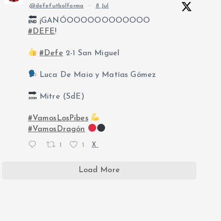
@defefutbolforma
·
8 Jul
¡GANÓOOOOOOOOOOOO
#DEFE
!
#Defe
2-1 San Miguel
Luca De Maio y Matías Gómez
Mitre (SdE)
#VamosLosPibes
#VamosDragón
1
1
X
Load More