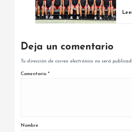
n
t
Lee
r
Deja un comentario
a
Tu dirección de correo electrónico no será publicad
d
Comentario
*
a
s
Nombre