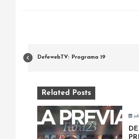
N
DefewebTV: Programa 19
a
v
Related Posts
e
jul
g
DE
PR