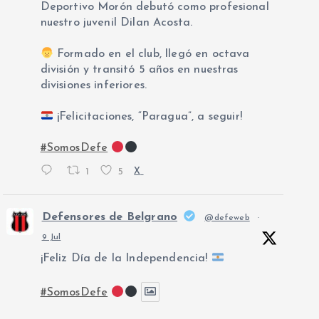
Deportivo Morón debutó como profesional
nuestro juvenil Dilan Acosta.
Formado en el club, llegó en octava
división y transitó 5 años en nuestras
divisiones inferiores.
¡Felicitaciones, “Paragua”, a seguir!
#SomosDefe
1
5
X
Defensores de Belgrano
@defeweb
·
9 Jul
¡Feliz Día de la Independencia!
#SomosDefe