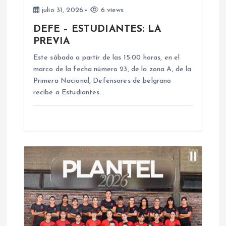
e
julio 31, 2026
6 views
DEFE – ESTUDIANTES: LA
e
PREVIA
n
Este sábado a partir de las 15:00 horas, en el
marco de la fecha número 23, de la zona A, de la
Primera Nacional, Defensores de belgrano
t
recibe a Estudiantes…
r
a
d
a
s