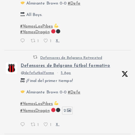
Almirante Brown 0-0
#Defe
All Boys.
#VamosLosPibes
#VamosDragón
1
1
X
Defensores de Belgrano Retweeted
Defensores de Belgrano fútbol formativo
@defefutbolforma
·
5 Ago
¡Final del primer tiempo!
Almirante Brown 0-0
#Defe
#VamosLosPibes
#VamosDragón
2
1
1
X