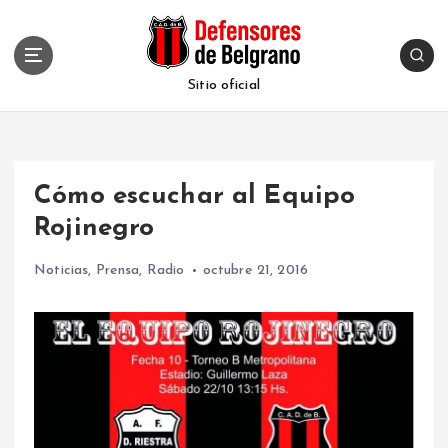
S
k
i
p
Sitio oficial
t
o
c
o
Cómo escuchar al Equipo
n
t
Rojinegro
e
n
Noticias
,
Prensa
,
Radio
octubre 21, 2016
t