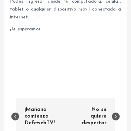
Podés ingresar desde tu computadora, celular,
tablet o cualquier dispositivo movil conectado a
internet.
¡Te esperamos!
N
¡Mañana
No se
a
comienza
quiere
DefewebTV!
despertar