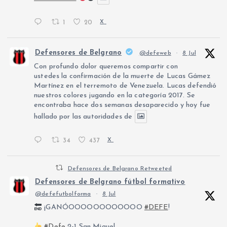
1
20
X
Defensores de Belgrano
@defeweb
·
8 Jul
Con profundo dolor queremos compartir con
ustedes la confirmación de la muerte de Lucas Gámez
Martínez en el terremoto de Venezuela. Lucas defendió
nuestros colores jugando en la categoría 2017. Se
encontraba hace dos semanas desaparecido y hoy fue
hallado por las autoridades de
34
437
X
Defensores de Belgrano Retweeted
Defensores de Belgrano fútbol formativo
@defefutbolforma
·
8 Jul
¡GANÓOOOOOOOOOOOO
#DEFE
!
#Defe
2-1 San Miguel