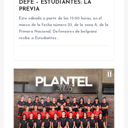
DEFE – ESTUDIANTES: LA
PREVIA
e
Este sábado a partir de las 15:00 horas, en el
n
marco de la fecha número 23, de la zona A, de la
Primera Nacional, Defensores de belgrano
recibe a Estudiantes…
t
r
a
d
a
s