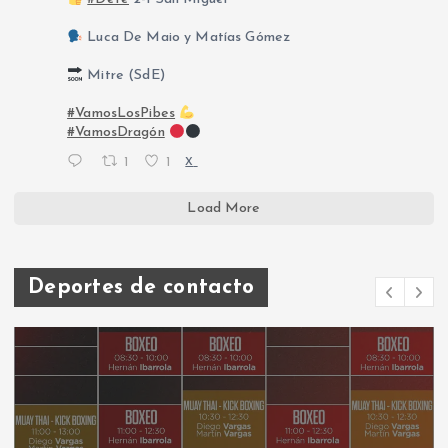
Luca De Maio y Matías Gómez
Mitre (SdE)
#VamosLosPibes
#VamosDragón
1
1
X
Load More
Deportes de contacto