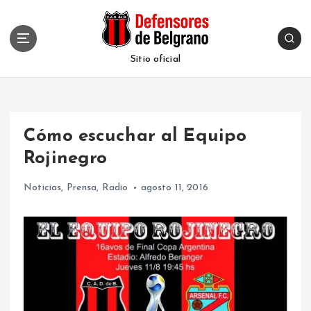
S
k
i
p
Sitio oficial
t
o
c
o
Cómo escuchar al Equipo
n
t
Rojinegro
e
n
Noticias
,
Prensa
,
Radio
agosto 11, 2016
t